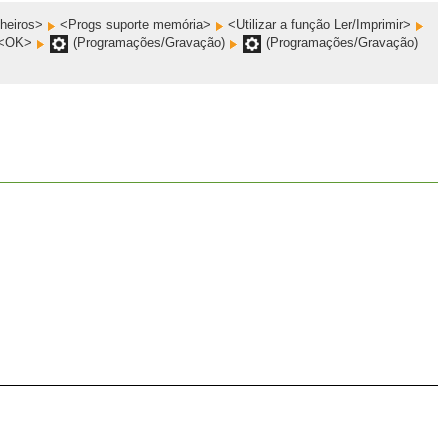
cheiros>
<Progs suporte memória>
<Utilizar a função Ler/Imprimir>
<OK>
(Programações/Gravação)
(Programações/Gravação)