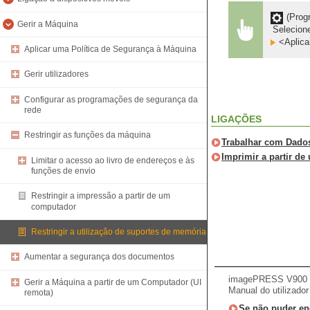
(Prog
Gerir a Máquina
Selecione
<Aplicar
Aplicar uma Política de Segurança à Máquina
Gerir utilizadores
Configurar as programações de segurança da
rede
LIGAÇÕES
Restringir as funções da máquina
Trabalhar com Dado
Imprimir a partir de
Limitar o acesso ao livro de endereços e às
funções de envio
Restringir a impressão a partir de um
computador
Restringir a utilização de suportes de memória
Aumentar a segurança dos documentos
imagePRESS V900 /
Gerir a Máquina a partir de um Computador (UI
Manual do utilizador
remota)
Se não puder en