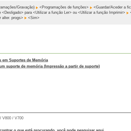
ramações/Gravação)
<Programações de funções>
<Guardar/Aceder a fi
 <Desligado> para <Utilizar a função Ler> ou <Utilizar a função Imprimir>
 alter. progs>
<Sim>
s em Suportes de Memória
 um suporte de memória (Impressão a partir de suporte)
 V800 / V700
contrar o que está procurando, você pode pesquisar aqui.