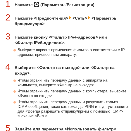
1
Нажмите
(Параметры/Регистрация).
2
Нажмите <Предпочтения>
<Сеть>
<Параметры
брандмауэра>.
3
Нажмите кнопку <Фильтр IPv4-адресов> или
<Фильтр IPv6-адресов>.
Выберите вариант применения фильтра в соответствии с IP-
адресом, присвоенным аппарату.
4
Выберите <Фильтр на выходе> или <Фильтр на
входе>.
Чтобы ограничить передачу данных с аппарата на
компьютер, выберите <Фильтр на выходе>.
Чтобы ограничить передачу данных с компьютера, выберите
<Фильтр на входе>.
Чтобы ограничить передачу данных и разрешить только
ICMP-сообщения, такие как команды PING и т. д., установите
для <Всегда разрешать отправку/прием с помощью ICMP>
значение <Вкл.>.
5
Задайте для параметра <Использовать фильтр>