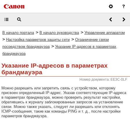
>
>
В начало портала
В начало руководства
Управление аппаратом
>
>
Настройка параметров защиты сети
Ограничение связи
>
посредством брандмауэра
Указание IP-адресов в параметрах
брандмауэра
Указание IP-адресов в параметрах
брандмауэра
Номер документа: EE3C-0LF
Можно разрешить или запретить связь с устройством, которому
присвоен определенный IP-адрес. Указав соответствующие IP-адреса
в параметрах брандмауэра, можно проверить результат настройки,
обратившись к журналу заблокированных запросов на установление
связи. Можно также указать, следует ли разрешать или отклонять
ICMP-сообщения, такие как команды PING и т. д., после настройки
параметров брандмауэра.