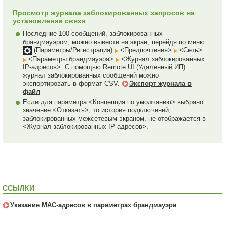
Просмотр журнала заблокированных запросов на
установление связи
Последние 100 сообщений, заблокированных
брандмауэром, можно вывести на экран, перейдя по меню
(Параметры/Регистрация)
<Предпочтения>
<Сеть>
<Параметры брандмауэра>
<Журнал заблокированных
IP-адресов>. С помощью Remote UI (Удаленный ИП)
журнал заблокированных сообщений можно
экспортировать в формат CSV.
Экспорт журнала в
файл
Если для параметра <Концепция по умолчанию> выбрано
значение <Отказать>, то история подключений,
заблокированных межсетевым экраном, не отображается в
<Журнал заблокированных IP-адресов>.
ССЫЛКИ
Указание MAC-адресов в параметрах брандмауэра