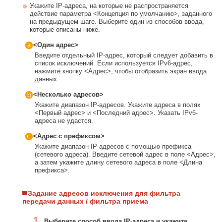
Укажите IP-адреса, на которые не распространяется
действие параметра <Концепция по умолчанию>, заданного
на предыдущем шаге. Выберите один из способов ввода,
которые описаны ниже.
<Один адрес>
Введите отдельный IP-адрес, который следует добавить в
список исключений. Если используется IPv6-адрес,
нажмите кнопку <Адрес>, чтобы отобразить экран ввода
данных.
<Несколько адресов>
Укажите диапазон IP-адресов. Укажите адреса в полях
<Первый адрес> и <Последний адрес>. Указать IPv6-
адреса не удастся.
<Адрес с префиксом>
Укажите диапазон IP-адресов с помощью префикса
(сетевого адреса). Введите сетевой адрес в поле <Адрес>,
а затем укажите длину сетевого адреса в поле <Длина
префикса>.
Задание адресов исключения для фильтра
передачи данных / фильтра приема
1
Выберите способ ввода IP-адреса и укажите