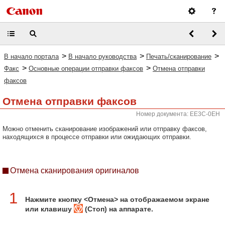
>
>
>
В начало портала
В начало руководства
Печать/сканирование
>
>
Факс
Основные операции отправки факсов
Отмена отправки
факсов
Отмена отправки факсов
Номер документа: EE3C-0EH
Можно отменить сканирование изображений или отправку факсов,
находящихся в процессе отправки или ожидающих отправки.
Отмена сканирования оригиналов
1
Нажмите кнопку <Отмена> на отображаемом экране
или клавишу
(Стоп) на аппарате.