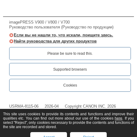
imagePRESS V900 / V800 / V700
Руководство пользователя (Руководство по продукции)
Если вы не нашли то, что искали, поищите здесь.
Найти руководства для других продуктов
Please be sure to read this.‎
Supported browsers
Cookies
USRMA-8115-06
2026-04
Copyright CANON INC. 2026
This site uses cookies to provide its contents and functions and improve their
qualities etc. You can find out more about our use of the cookies
here
. If you
select "Reject", only cookies necessary to provide the contents and functions of
the site are recorded and stored.