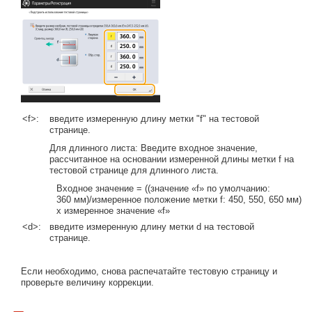
<f>:
введите измеренную длину метки "f" на тестовой
странице.
Для длинного листа: Введите входное значение,
рассчитанное на основании измеренной длины метки f на
тестовой странице для длинного листа.
Входное значение = ((значение «f» по умолчанию:
360 мм)/измеренное положение метки f: 450, 550, 650 мм)
x измеренное значение «f»
<d>:
введите измеренную длину метки d на тестовой
странице.
Если необходимо, снова распечатайте тестовую страницу и
проверьте величину коррекции.