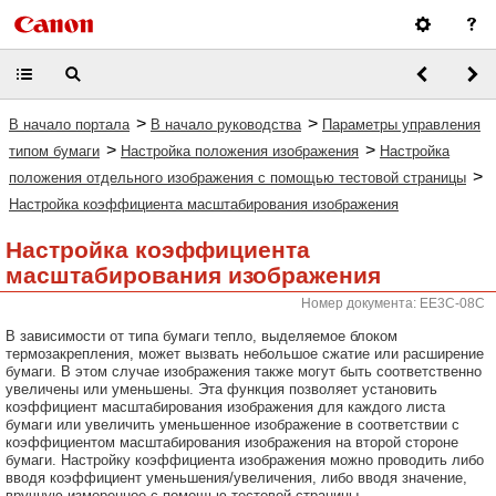
>
>
В начало портала
В начало руководства
Параметры управления
>
>
типом бумаги
Настройка положения изображения
Настройка
>
положения отдельного изображения с помощью тестовой страницы
Настройка коэффициента масштабирования изображения
Настройка коэффициента
масштабирования изображения
Номер документа: EE3C-08C
В зависимости от типа бумаги тепло, выделяемое блоком
термозакрепления, может вызвать небольшое сжатие или расширение
бумаги. В этом случае изображения также могут быть соответственно
увеличены или уменьшены. Эта функция позволяет установить
коэффициент масштабирования изображения для каждого листа
бумаги или увеличить уменьшенное изображение в соответствии с
коэффициентом масштабирования изображения на второй стороне
бумаги. Настройку коэффициента изображения можно проводить либо
вводя коэффициент уменьшения/увеличения, либо вводя значение,
вручную измеренное с помощью тестовой страницы.