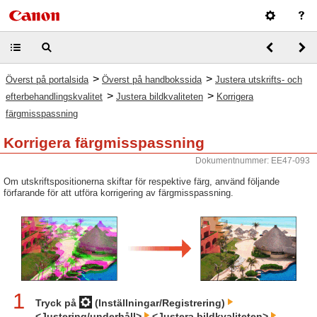
>
>
Överst på portalsida
Överst på handbokssida
Justera utskrifts- och
>
>
efterbehandlingskvalitet
Justera bildkvaliteten
Korrigera
färgmisspassning
Korrigera färgmisspassning
Dokumentnummer: EE47-093
Om utskriftspositionerna skiftar för respektive färg, använd följande
förfarande för att utföra korrigering av färgmisspassning.
1
Tryck på
(Inställningar/Registrering)
<Justering/underhåll>
<Justera bildkvaliteten>