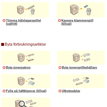
Tömma hålslagarspillet
Kassera klammerspill
(valfritt)
(tillval)
Byta förbrukningsartiklar
Byta tonerpatron
Byta tonerspillbehållare
Fylla på häftklamrar (tillval)
Utbytesdelar