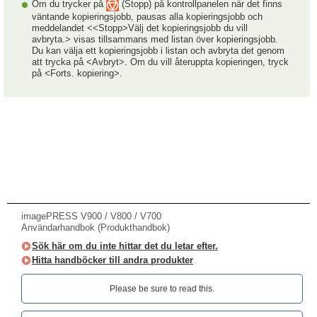
Om du trycker på
(Stopp) på kontrollpanelen när det finns
väntande kopieringsjobb, pausas alla kopieringsjobb och
meddelandet <<Stopp>Välj det kopieringsjobb du vill
avbryta.> visas tillsammans med listan över kopieringsjobb.
Du kan välja ett kopieringsjobb i listan och avbryta det genom
att trycka på <Avbryt>. Om du vill återuppta kopieringen, tryck
på <Forts. kopiering>.
imagePRESS V900 / V800 / V700
Användarhandbok (Produkthandbok)
Sök här om du inte hittar det du letar efter.
Hitta handböcker till andra produkter
Please be sure to read this.‎