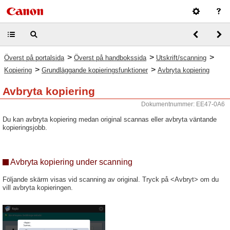
>
>
>
Överst på portalsida
Överst på handbokssida
Utskrift/scanning
>
>
Kopiering
Grundläggande kopieringsfunktioner
Avbryta kopiering
Avbryta kopiering
Dokumentnummer: EE47-0A6
Du kan avbryta kopiering medan original scannas eller avbryta väntande
kopieringsjobb.
Avbryta kopiering under scanning
Följande skärm visas vid scanning av original. Tryck på <Avbryt> om du
vill avbryta kopieringen.