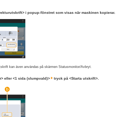
ekturutskrift> i popup-fönstret som visas när maskinen kopierar.
tskrift kan även användas på skärmen Statusmonitor/Avbryt.
or> eller <1 sida (slumpvald)>
tryck på <Starta utskrift>.