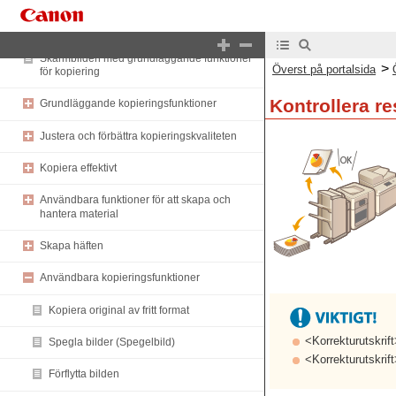
Kopiering
Skärmbilden med grundläggande funktioner
>
Överst på portalsida
för kopiering
Kontrollera r
Grundläggande kopieringsfunktioner
Justera och förbättra kopieringskvaliteten
Kopiera effektivt
Användbara funktioner för att skapa och
hantera material
Skapa häften
Användbara kopieringsfunktioner
Kopiera original av fritt format
<Korrekturutskrift
Spegla bilder (Spegelbild)
<Korrekturutskrif
Förflytta bilden