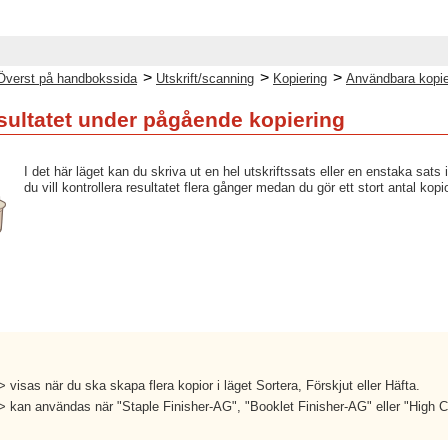
>
>
>
Överst på handbokssida
Utskrift/scanning
Kopiering
Användbara kopie
esultatet under pågående kopiering
I det här läget kan du skriva ut en hel utskriftssats eller en enstaka sat
du vill kontrollera resultatet flera gånger medan du gör ett stort antal kopio
> visas när du ska skapa flera kopior i läget Sortera, Förskjut eller Häfta.
t> kan användas när "Staple Finisher-AG", "Booklet Finisher-AG" eller "High 