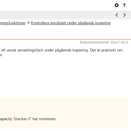
>
ringsfunktioner
Kontrollera resultatet under pågående kopiering
Dokumentnummer: EE47-0CX
s i ett annat utmatningsfack under pågående kopiering. Det är praktiskt om
r.
Capacity Stacker-J" har monterats.