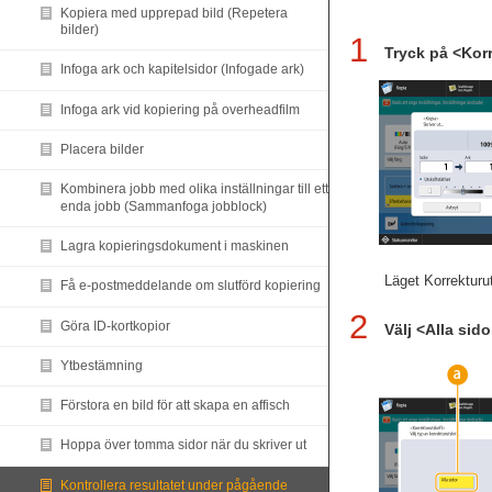
Kopiera med upprepad bild (Repetera
bilder)
1
Tryck på <Korr
Infoga ark och kapitelsidor (Infogade ark)
Infoga ark vid kopiering på overheadfilm
Placera bilder
Kombinera jobb med olika inställningar till ett
enda jobb (Sammanfoga jobblock)
Lagra kopieringsdokument i maskinen
Läget Korrekturu
Få e-postmeddelande om slutförd kopiering
2
Göra ID-kortkopior
Välj <Alla sid
Ytbestämning
Förstora en bild för att skapa en affisch
Hoppa över tomma sidor när du skriver ut
Kontrollera resultatet under pågående