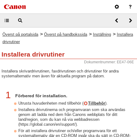
>
>
>
Överst på portalsida
Överst på handbokssida
Inställning
Installera
drivrutiner
Installera drivrutiner
Dokumentnummer: EE47-06E
Installera skrivardrivrutinen, faxdrivrutinen och drivrutiner för andra
systemalternativ men även för aktuella program på datorn.
1
Förbered för installation.
Utrusta huvudenheten med tillbehör (
Tillbehör
).
Installera drivrutinerna och programvaran som ska användas
genom att ladda ned dem från Canons webbplats för ditt
land/region, som du kan nå via webbadressen
(https://global.canon/en/support/).
För att installera drivrutiner och/eller programvara för ett
systemalternativ där en CD-ROM ingår ska du sätt in CD-ROM-