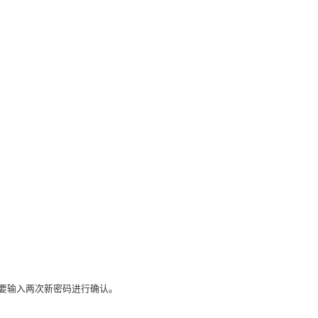
要输入两次新密码进行确认。