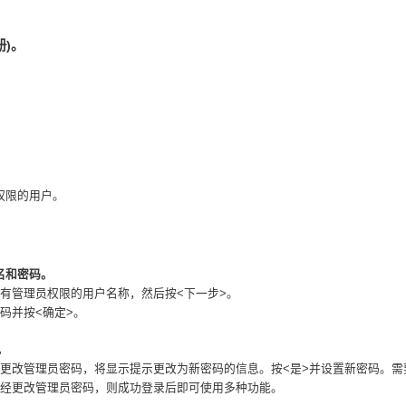
册)。
权限的用户。
名和密码。
有管理员权限的用户名称，然后按<下一步>。
码并按<确定>。
。
更改管理员密码，将显示提示更改为新密码的信息。按<是>并设置新密码。需
经更改管理员密码，则成功登录后即可使用多种功能。