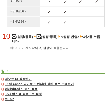
<SHA1>
-
<SHA256>
-
-
<SHA384>
-
-
10
(설정/등록)
(설정/등록)
<설정 반영>
<예>를 누릅
니다.
기기가 재시작되고, 설정이 적용됩니다.
링크
리모트 UI 실행하기
그 외 Canon 다기능 프린터에 장치 정보 분배하기
이메일/I-팩스 통신 설정
고급 박스을 공용으로 설정
MEAP