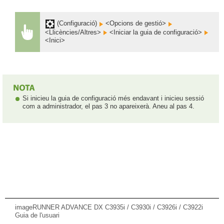
(Configuració)
<Opcions de gestió>
<Llicències/Altres>
<Iniciar la guia de configuració>
<Inici>
Si inicieu la guia de configuració més endavant i inicieu sessió
com a administrador, el pas 3 no apareixerà. Aneu al pas 4.
imageRUNNER ADVANCE DX C3935i / C3930i / C3926i / C3922i
Guia de l'usuari