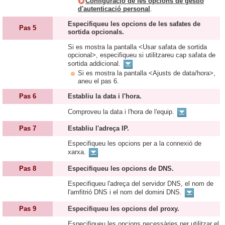
Configuració de les opcions de gestió
d'autenticació personal
.
Especifiqueu les opcions de les safates de
Pas 5
sortida opcionals.
Si es mostra la pantalla <Usar safata de sortida
opcional>, especifiqueu si utilitzareu cap safata de
sortida addicional.
Si es mostra la pantalla <Ajusts de data/hora>,
aneu el pas 6.
Pas 6
Establiu la data i l'hora.
Comproveu la data i l'hora de l'equip.
Pas 7
Establiu l'adreça IP.
Especifiqueu les opcions per a la connexió de
xarxa.
Pas 8
Especifiqueu les opcions de DNS.
Especifiqueu l'adreça del servidor DNS, el nom de
l'amfitrió DNS i el nom del domini DNS.
Pas 9
Especifiqueu les opcions del proxy.
Especifiqueu les opcions necessàries per utilitzar el