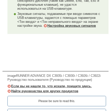
сенсорного дисплея (такие как Delete, End, Tab, Esc и
функциональные клавиши), не удастся
использоваться на USB-клавиатуре.
Звуковые сигналы, подаваемые при вводе символов с
USB-клавиатуры, задаются с помощью параметров
<Тон ввода> и <Тон неправильного ввода> на экране
настройки звука.
Настройка звуковых сигналов
imageRUNNER ADVANCE DX C3935i / C3930i / C3926i / C3922i
Руководство пользователя (Руководство по продукции)
Если вы не нашли то, что искали, поищите здесь.
Найти руководства для других продуктов
Please be sure to read this.‎