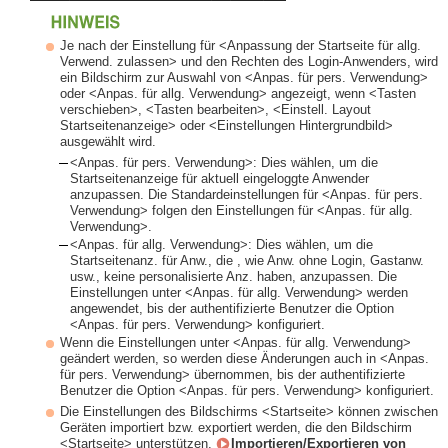
Je nach der Einstellung für <Anpassung der Startseite für allg.
Verwend. zulassen> und den Rechten des Login-Anwenders, wird
ein Bildschirm zur Auswahl von <Anpas. für pers. Verwendung>
oder <Anpas. für allg. Verwendung> angezeigt, wenn <Tasten
verschieben>, <Tasten bearbeiten>, <Einstell. Layout
Startseitenanzeige> oder <Einstellungen Hintergrundbild>
ausgewählt wird.
<Anpas. für pers. Verwendung>: Dies wählen, um die
Startseitenanzeige für aktuell eingeloggte Anwender
anzupassen. Die Standardeinstellungen für <Anpas. für pers.
Verwendung> folgen den Einstellungen für <Anpas. für allg.
Verwendung>.
<Anpas. für allg. Verwendung>: Dies wählen, um die
Startseitenanz. für Anw., die , wie Anw. ohne Login, Gastanw.
usw., keine personalisierte Anz. haben, anzupassen. Die
Einstellungen unter <Anpas. für allg. Verwendung> werden
angewendet, bis der authentifizierte Benutzer die Option
<Anpas. für pers. Verwendung> konfiguriert.
Wenn die Einstellungen unter <Anpas. für allg. Verwendung>
geändert werden, so werden diese Änderungen auch in <Anpas.
für pers. Verwendung> übernommen, bis der authentifizierte
Benutzer die Option <Anpas. für pers. Verwendung> konfiguriert.
Die Einstellungen des Bildschirms <Startseite> können zwischen
Geräten importiert bzw. exportiert werden, die den Bildschirm
<Startseite> unterstützen.
Importieren/Exportieren von