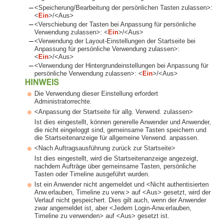
<Speicherung/Bearbeitung der persönlichen Tasten zulassen>:
<
Ein
>/<Aus>
<Verschiebung der Tasten bei Anpassung für persönliche
Verwendung zulassen>: <
Ein
>/<Aus>
<Verwendung der Layout-Einstellungen der Startseite bei
Anpassung für persönliche Verwendung zulassen>:
<
Ein
>/<Aus>
<Verwendung der Hintergrundeinstellungen bei Anpassung für
persönliche Verwendung zulassen>: <
Ein
>/<Aus>
Die Verwendung dieser Einstellung erfordert
Administratorrechte.
<Anpassung der Startseite für allg. Verwend. zulassen>
Ist dies eingestellt, können generelle Anwender und Anwender,
die nicht eingeloggt sind, gemeinsame Tasten speichern und
die Startseitenanzeige für allgemeine Verwend. anpassen.
<Nach Auftragsausführung zurück zur Startseite>
Ist dies eingestellt, wird die Startseitenanzeige angezeigt,
nachdem Aufträge über gemeinsame Tasten, persönliche
Tasten oder Timeline ausgeführt wurden.
Ist ein Anwender nicht angemeldet und <Nicht authentisierten
Anw.erlauben, Timeline zu verw.> auf <Aus> gesetzt, wird der
Verlauf nicht gespeichert. Dies gilt auch, wenn der Anwender
zwar angemeldet ist, aber <Jedem Login-Anw.erlauben,
Timeline zu verwenden> auf <Aus> gesetzt ist.