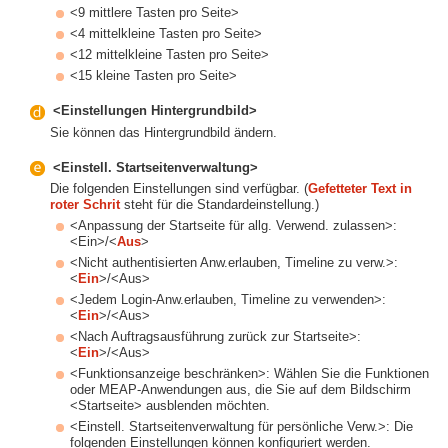
<9 mittlere Tasten pro Seite>
<4 mittelkleine Tasten pro Seite>
<12 mittelkleine Tasten pro Seite>
<15 kleine Tasten pro Seite>
<Einstellungen Hintergrundbild>
Sie können das Hintergrundbild ändern.
<Einstell. Startseitenverwaltung>
Die folgenden Einstellungen sind verfügbar. (
Gefetteter Text in
roter Schrit
steht für die Standardeinstellung.)
<Anpassung der Startseite für allg. Verwend. zulassen>:
<Ein>/<
Aus
>
<Nicht authentisierten Anw.erlauben, Timeline zu verw.>:
<
Ein
>/<Aus>
<Jedem Login-Anw.erlauben, Timeline zu verwenden>:
<
Ein
>/<Aus>
<Nach Auftragsausführung zurück zur Startseite>:
<
Ein
>/<Aus>
<Funktionsanzeige beschränken>: Wählen Sie die Funktionen
oder MEAP-Anwendungen aus, die Sie auf dem Bildschirm
<Startseite> ausblenden möchten.
<Einstell. Startseitenverwaltung für persönliche Verw.>: Die
folgenden Einstellungen können konfiguriert werden.