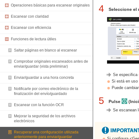
Operaciones básicas para escanear originales
4
Seleccione el 
Escanear con claridad
Escanear con eficiencia
Funciones de lectura útiles
Saltar páginas en blanco al escanear
Comprobar originales escaneados antes de
enviar/guardar (vista preliminar)
Se especifica 
Enviar/guardar a una hora concreta
Si está en uso 
Puede cambiar 
Notificarle por correo electrónico de la
finalización del envío/guardado
5
Pulse
(Inici
Escanear con la función OCR
Se escanean l
Mejorar la seguridad de los archivos
electrónicos
Recuperar una configuración utilizada
anteriormente para enviar/guardar
Si configura <Ges