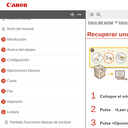
Inicio del portal
>
Inicio del portal
Inici
Inicio del manual
Recuperar una
Introducción
Acerca del equipo
Configuración
Operaciones básicas
Copia
Fax
1
Coloque el ori
Impresión
2
Pulse <Leer y
Lectura
3
Pantalla Funciones básicas de escáner
Pulse <Opcion