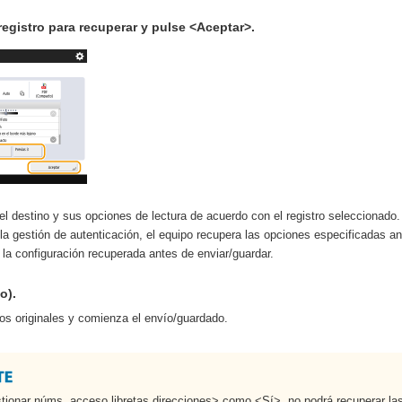
registro para recuperar y pulse <Aceptar>.
el destino y sus opciones de lectura de acuerdo con el registro seleccionado.
la gestión de autenticación, el equipo recupera las opciones especificadas ant
la configuración recuperada antes de enviar/guardar.
o).
os originales y comienza el envío/guardado.
tionar núms. acceso libretas direcciones> como <Sí>, no podrá recuperar las