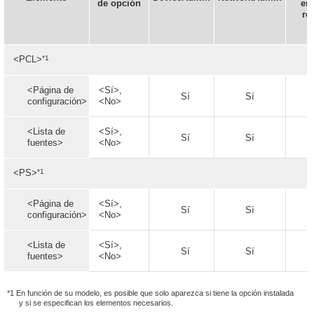
de opción
en 
re
*1
<PCL>
<Página de
<Sí>,
Sí
Sí
configuración>
<No>
<Lista de
<Sí>,
Sí
Sí
fuentes>
<No>
*1
<PS>
<Página de
<Sí>,
Sí
Sí
configuración>
<No>
<Lista de
<Sí>,
Sí
Sí
fuentes>
<No>
*1 En función de su modelo, es posible que solo aparezca si tiene la opción instalada
y si se especifican los elementos necesarios.