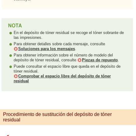
En el depósito de tóner residual se recoge el tóner sobrante de
las impresiones.
Para obtener detalles sobre cada mensaje, consulte
Soluciones para los mensajes
.
Para obtener información sobre el número de modelo del
depósito de tóner residual, consulte
Piezas de repuesto
.
Puede consultar el espacio libre que queda en el depósito de
tóner residual.
Comprobar el espacio libre del depósito de tóner
residual
Procedimiento de sustitución del depósito de tóner
residual