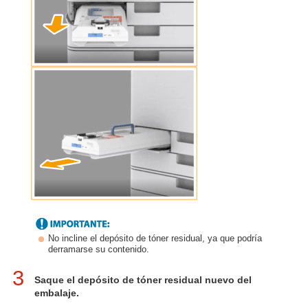
No incline el depósito de tóner residual, ya que podría
derramarse su contenido.
3
Saque el depósito de tóner residual nuevo del
embalaje.