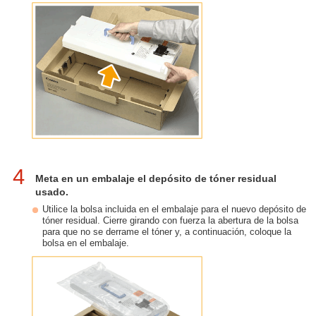
4
Meta en un embalaje el depósito de tóner residual
usado.
Utilice la bolsa incluida en el embalaje para el nuevo depósito de
tóner residual. Cierre girando con fuerza la abertura de la bolsa
para que no se derrame el tóner y, a continuación, coloque la
bolsa en el embalaje.