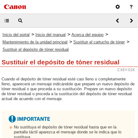
>
>
>
Inicio del portal
Inicio del manual
Acerca del equipo
>
>
Mantenimiento de la unidad principal
Sustituir el cartucho de tóner
Sustituir el depósito de tóner residual
Sustituir el depósito de tóner residual
CX6Y-01K
Cuando el depósito de tóner residual esté casi lleno o completamente
lleno, aparecerá un mensaje indicándole que prepare un nuevo depósito de
tóner residual o que proceda a su sustitución. Prepare un nuevo depósito
de tóner residual o proceda a la sustitución del depósito de tóner residual
actual de acuerdo con el mensaje.
No sustituya el depósito de tóner residual hasta que en la
pantalla táctil aparezca el mensaje donde se le indica que lo
sustituya.