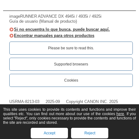
imageRUNNER ADVANCE DX 4945i / 4935i / 4925i
Guía de usuario (Manual de producto)
Si no encuentra lo que busca, puede buscar aquí.
Encontrar manuales para otros productos
Please be sure to read this.‎
Supported browsers
Cookies
USRMA-8213-03
2025-09
Copyright CANON INC. 2025
This site uses cookies to provide its contents and functions and improve their
qualities etc. You can find out more about our use of the cookies
here
. If you
select "Reject", only cookies necessary to provide the contents and functions of
the site are recorded and stored.
Accept
Reject