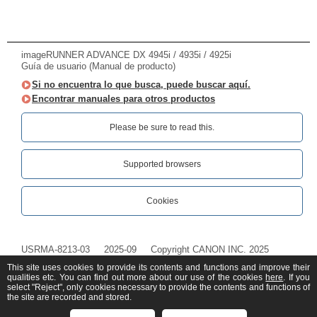
imageRUNNER ADVANCE DX 4945i / 4935i / 4925i
Guía de usuario (Manual de producto)
Si no encuentra lo que busca, puede buscar aquí.
Encontrar manuales para otros productos
Please be sure to read this.‎
Supported browsers
Cookies
USRMA-8213-03
2025-09
Copyright CANON INC. 2025
This site uses cookies to provide its contents and functions and improve their
qualities etc. You can find out more about our use of the cookies
here
. If you
select "Reject", only cookies necessary to provide the contents and functions of
the site are recorded and stored.