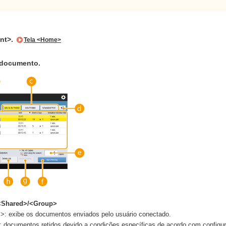
int>.
Tela <Home>
 documento.
<Shared>/<Group>
>: exibe os documentos enviados pelo usuário conectado.
 documentos retidos devido a condições específicas de acordo com configu