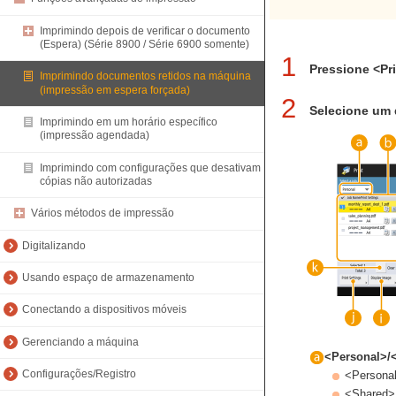
Imprimindo depois de verificar o documento
(Espera) (Série 8900 / Série 6900 somente)
1
Pressione <Pr
Imprimindo documentos retidos na máquina
(impressão em espera forçada)
2
Selecione um
Imprimindo em um horário específico
(impressão agendada)
Imprimindo com configurações que desativam
cópias não autorizadas
Vários métodos de impressão
Digitalizando
Usando espaço de armazenamento
Conectando a dispositivos móveis
Gerenciando a máquina
<Personal>/
Configurações/Registro
<Personal
<Shared>: