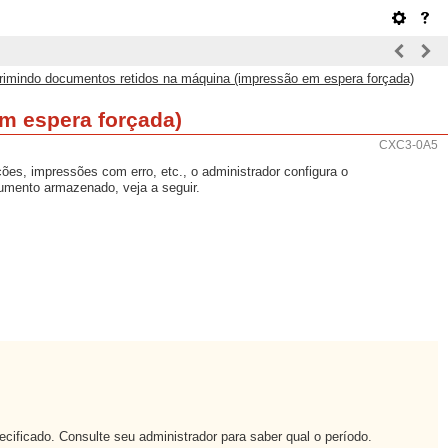
rimindo documentos retidos na máquina (impressão em espera forçada)
m espera forçada)
CXC3-0A5
ões, impressões com erro, etc., o administrador configura o
mento armazenado, veja a seguir.
ficado. Consulte seu administrador para saber qual o período.