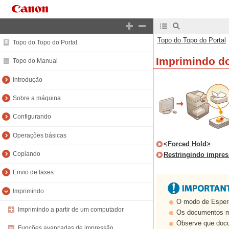
Topo do Topo do Portal
Topo do Topo do Portal
Imprimindo d
Topo do Manual
Introdução
Sobre a máquina
Configurando
Operações básicas
<Forced Hold>
Copiando
Restringindo impres
Envio de faxes
Imprimindo
O modo de Espera
Imprimindo a partir de um computador
Os documentos m
Observe que docu
Funções avançadas de impressão