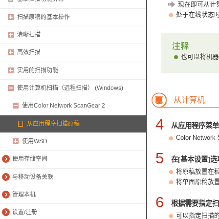
现在即可从计
处于在线状态
扫描原稿的基本操作
清晰扫描
高效扫描
也可以将机器
实用的扫描功能
使用计算机扫描（远程扫描） (Windows)
从计算机
使用Color Network ScanGear 2
4
从应用程序扫描原稿
从应用程序菜单
Color Ne
使用WSD
5
在[基本设置]
使用存储空间
将原稿放置在稿
与移动设备关联
将单面原稿放置
管理本机
6
根据需要指定扫
设置/注册
可以指定扫描的色