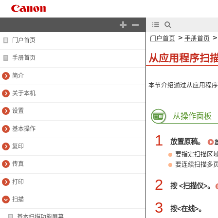
>
门户首页
手册首页
门户首页
从应用程序扫
手册首页
简介
本节介绍通过从应用程序启动
关于本机
设置
从操作面板
基本操作
1
放置原稿。
复印
要指定扫描区
要连续扫描多
传真
2
打印
按 <扫描仪>。
扫描
3
按<在线>。
基本扫描功能屏幕