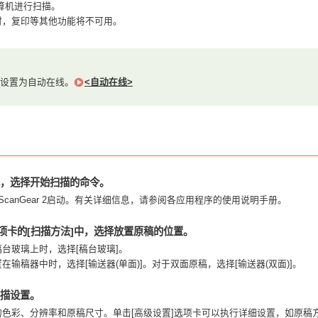
算机进行扫描。
时，复印等其他功能将不可用。
设置为自动在线。
<自动在线>
，选择开始扫描的命令。
twork ScanGear 2启动。有关详细信息，请参阅各应用程序的使用说明手册。
选项卡的[扫描方法]中，选择放置原稿的位置。
台玻璃上时，选择[稿台玻璃]。
在输稿器中时，选择[输送器(单面)]。对于双面原稿，选择[输送器(双面)]。
描设置。
彩、分辨率和原稿尺寸。单击[高级设置]选项卡可以执行详细设置，如原稿方向。有关详细信