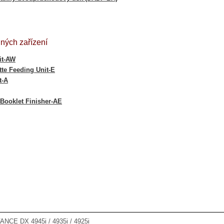
lných zařízení
it-AW
tte Feeding Unit-E
t-A
 Booklet Finisher-AE
CE DX 4945i / 4935i / 4925i