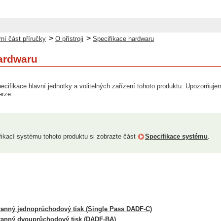
>
>
ní část příručky
O přístroji
Specifikace hardwaru
ardwaru
specifikace hlavní jednotky a volitelných zařízení tohoto produktu. Upozorňu
erze.
fikací systému tohoto produktu si zobrazte část
Specifikace systému
.
anný jednoprůchodový tisk (Single Pass DADF-C)
ranný dvouprůchodový tisk (DADF-BA)