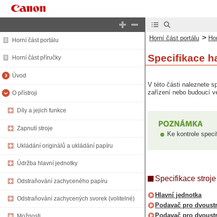
>
Horní část portálu
Hor
Horní část portálu
Specifikace h
Horní část příručky
Úvod
V této části naleznete 
zařízení nebo budoucí v
O přístroji
Díly a jejich funkce
Zapnutí stroje
Ke kontrole speci
Ukládání originálů a ukládání papíru
Údržba hlavní jednotky
Specifikace stroje
Odstraňování zachyceného papíru
Hlavní jednotka
Odstraňování zachycených svorek (volitelné)
Podavač pro dvoustr
Podavač pro dvoust
Možnosti