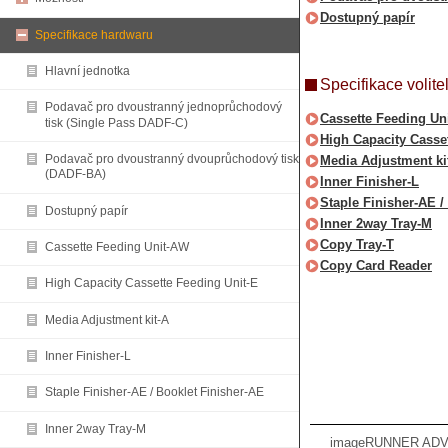
Dostupný papír
Specifikace hardwaru
Hlavní jednotka
Specifikace volite
Podavač pro dvoustranný jednoprůchodový
Cassette Feeding Un
tisk (Single Pass DADF-C)
High Capacity Casse
Podavač pro dvoustranný dvouprůchodový tisk
Media Adjustment ki
(DADF-BA)
Inner Finisher-L
Staple Finisher-AE /
Dostupný papír
Inner 2way Tray-M
Copy Tray-T
Cassette Feeding Unit-AW
Copy Card Reader
High Capacity Cassette Feeding Unit-E
Media Adjustment kit-A
Inner Finisher-L
Staple Finisher-AE / Booklet Finisher-AE
Inner 2way Tray-M
imageRUNNER ADVAN