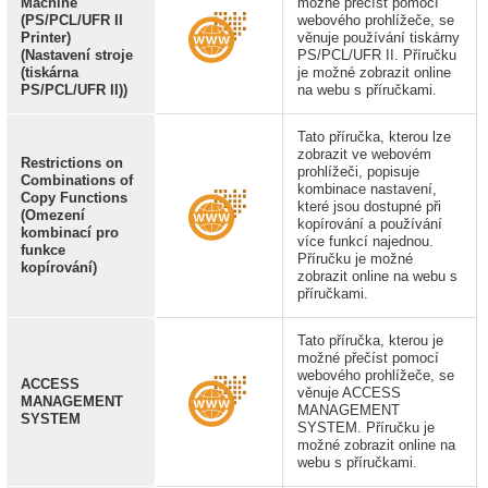
Machine
možné přečíst pomocí
(PS/PCL/UFR II
webového prohlížeče, se
Printer)
věnuje používání tiskárny
(Nastavení stroje
PS/PCL/UFR II. Příručku
(tiskárna
je možné zobrazit online
PS/PCL/UFR II))
na webu s příručkami.
Tato příručka, kterou lze
zobrazit ve webovém
Restrictions on
prohlížeči, popisuje
Combinations of
kombinace nastavení,
Copy Functions
které jsou dostupné při
(Omezení
kopírování a používání
kombinací pro
více funkcí najednou.
funkce
Příručku je možné
kopírování)
zobrazit online na webu s
příručkami.
Tato příručka, kterou je
možné přečíst pomocí
webového prohlížeče, se
ACCESS
věnuje ACCESS
MANAGEMENT
MANAGEMENT
SYSTEM
SYSTEM. Příručku je
možné zobrazit online na
webu s příručkami.