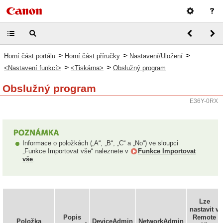
>
>
>
Horní část portálu
Horní část příručky
Nastavení/Uložení
>
>
<Nastavení funkcí>
<Tiskárna>
Obslužný program
Obslužný program
E36Y-0RX
Informace o položkách („A“, „B“, „C“ a „No“) ve sloupci
„Funkce Importovat vše“ naleznete v
Funkce Importovat
vše
.
Lze
nastavit v
Popis
Remote
Položka
DeviceAdmin
NetworkAdmin