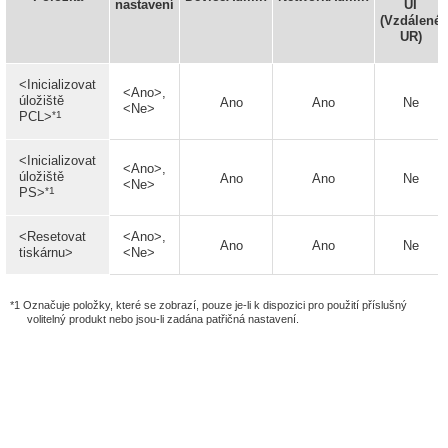
nastavení
UI
(Vzdálené
UR)
<Inicializovat
<Ano>,
úložiště
Ano
Ano
Ne
<Ne>
*1
PCL>
<Inicializovat
<Ano>,
úložiště
Ano
Ano
Ne
<Ne>
*1
PS>
<Resetovat
<Ano>,
Ano
Ano
Ne
tiskárnu>
<Ne>
*1 Označuje položky, které se zobrazí, pouze je-li k dispozici pro použití příslušný
volitelný produkt nebo jsou-li zadána patřičná nastavení.