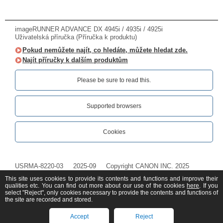
imageRUNNER ADVANCE DX 4945i / 4935i / 4925i
Uživatelská příručka (Příručka k produktu)
Pokud nemůžete najít, co hledáte, můžete hledat zde.
Najít příručky k dalším produktům
Please be sure to read this.‎
Supported browsers
Cookies
USRMA-8220-03
2025-09
Copyright CANON INC. 2025
This site uses cookies to provide its contents and functions and improve their
qualities etc. You can find out more about our use of the cookies
here
. If you
select "Reject", only cookies necessary to provide the contents and functions of
the site are recorded and stored.
Accept
Reject