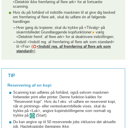
<Detektér ikke fremføring af flere ark> for at fortsætte
scanning.
Hvis du på forhånd vil indstille maskinen til at give dig besked
om fremføring af flere ark, skal du udføre én af følgende
handlinger.
Hver gang du kopierer, skal du trykke på <Tilvalg> på
skærmbilledet Grundlæggende kopifunktioner
vælg
<Detektér fremf. af flere ark> for at deaktivere indstillingen.
Indstil <Indstil reg. af fremføring af flere ark som standard>
til <Fra> (
<Indstil reg. af fremføring af flere ark som
standard>
).
TIP
Reservering af en kopi
Scanning kan udføres på forhånd, også selvom maskinen
forbereder print eller printer. Denne funktion kaldes for
"Reserveret kopi". Hvis du f.eks. vil udføre en reserveret kopi,
når et printnings- eller venteskærmbillede vises, skal du
trykke på <Luk>, angive kopiindstillingerne som normalt og
trykke på
(Start).
Du kan angive op til 50 reserverede jobs inklusive det aktuelle
job. Hastekopijobs iberegnes ikke.