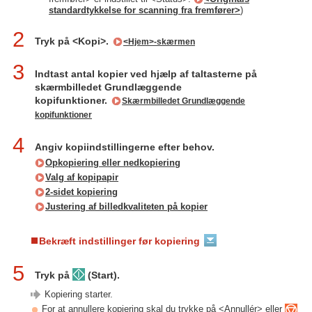
standardtykkelse for scanning fra fremfører>
)
2
Tryk på <Kopi>.
<Hjem>-skærmen
3
Indtast antal kopier ved hjælp af taltasterne på
skærmbilledet Grundlæggende
kopifunktioner.
Skærmbilledet Grundlæggende
kopifunktioner
4
Angiv kopiindstillingerne efter behov.
Opkopiering eller nedkopiering
Valg af kopipapir
2-sidet kopiering
Justering af billedkvaliteten på kopier
Bekræft indstillinger før kopiering
5
Tryk på
(Start).
Kopiering starter.
For at annullere kopiering skal du trykke på <Annullér> eller