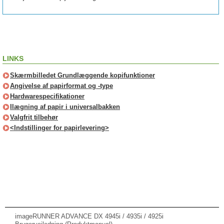
LINKS
Skærmbilledet Grundlæggende kopifunktioner
Angivelse af papirformat og -type
Hardwarespecifikationer
Ilægning af papir i universalbakken
Valgfrit tilbehør
<Indstillinger for papirlevering>
imageRUNNER ADVANCE DX 4945i / 4935i / 4925i