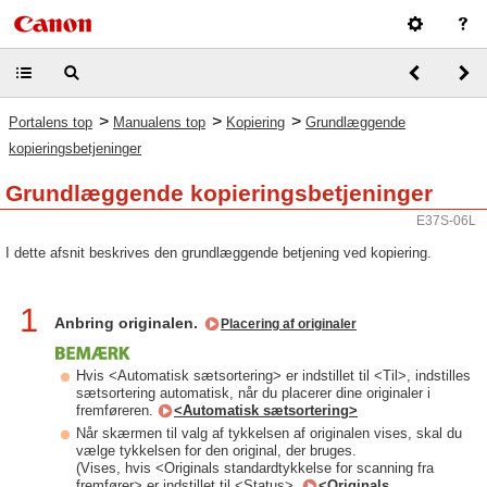
>
>
>
Portalens top
Manualens top
Kopiering
Grundlæggende
kopieringsbetjeninger
Grundlæggende kopieringsbetjeninger
E37S-06L
I dette afsnit beskrives den grundlæggende betjening ved kopiering.
1
Anbring originalen.
Placering af originaler
Hvis <Automatisk sætsortering> er indstillet til <Til>, indstilles
sætsortering automatisk, når du placerer dine originaler i
fremføreren.
<Automatisk sætsortering>
Når skærmen til valg af tykkelsen af originalen vises, skal du
vælge tykkelsen for den original, der bruges.
(Vises, hvis <Originals standardtykkelse for scanning fra
fremfører> er indstillet til <Status>.
<Originals