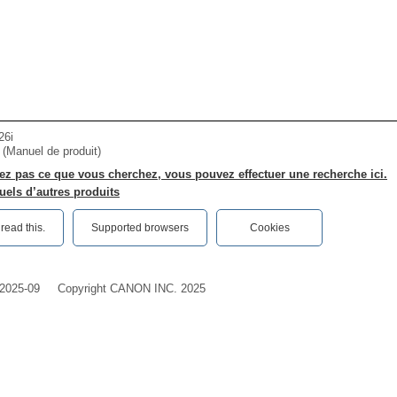
26i
r (Manuel de produit)
ez pas ce que vous cherchez, vous pouvez effectuer une recherche ici.
els d’autres produits
ead this.‎
Supported browsers
Cookies
2025-09
Copyright CANON INC. 2025