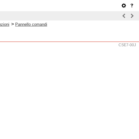
>
nzioni
Pannello comandi
CSE7-00J