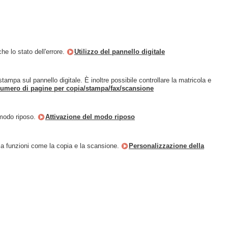
e lo stato dell'errore.
Utilizzo del pannello digitale
stampa sul pannello digitale. È inoltre possibile controllare la matricola e
 numero di pagine per copia/stampa/fax/scansione
 modo riposo.
Attivazione del modo riposo
a funzioni come la copia e la scansione.
Personalizzazione della