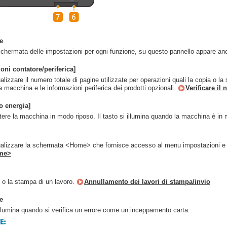
e
schermata delle impostazioni per ogni funzione, su questo pannello appare anch
oni contatore/periferica]
lizzare il numero totale di pagine utilizzate per operazioni quali la copia o la 
lla macchina e le informazioni periferica dei prodotti opzionali.
Verificare il
o energia]
ere la macchina in modo riposo. Il tasto si illumina quando la macchina è in
alizzare la schermata <Home> che fornisce accesso al menu impostazioni e 
me>
o o la stampa di un lavoro.
Annullamento dei lavori di stampa/invio
e
llumina quando si verifica un errore come un inceppamento carta.