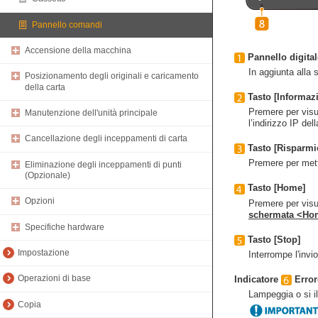
Pannello comandi
Accensione della macchina
Pannello digital
In aggiunta alla 
Posizionamento degli originali e caricamento
della carta
Tasto [Informazi
Premere per visua
Manutenzione dell'unità principale
l’indirizzo IP de
Cancellazione degli inceppamenti di carta
Tasto [Risparmi
Premere per mett
Eliminazione degli inceppamenti di punti
(Opzionale)
Tasto [Home]
Opzioni
Premere per visu
schermata <Ho
Specifiche hardware
Tasto [Stop]
Impostazione
Interrompe l'invi
Operazioni di base
Indicatore
Error
Lampeggia o si i
Copia