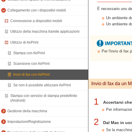
È necessario uno de
Collegamento con i dispositivi mobili
Un ambiente do
Connessione a dispositivi mobili
Un ambiente d
Utilizzo della macchina tramite applicazioni
Utilizzo di AirPrint
Per l'invio di fa
Stampa con AirPrint
Scansione con AirPrint
Invio di fax con AirPrint
Invio di fax da un 
Se non è possibile utilizzare AirPrint
Stampa con servizio di stampa predefinito
1
(Android)
Accertarsi ch
Per informazio
Gestione della macchina
2
Impostazioni/Registrazione
Dal Mac in uso
Se la macchina 