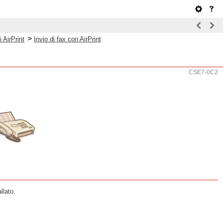
>
i AirPrint
Invio di fax con AirPrint
CSE7-0C2
llato.