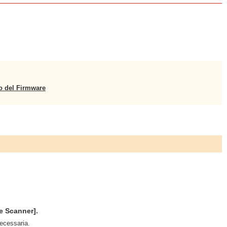
 del Firmware
e Scanner].
necessaria.