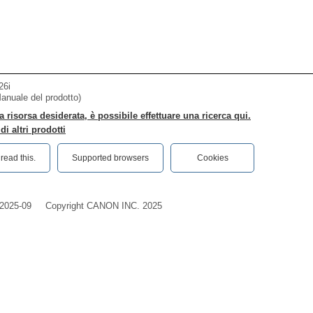
26i
Manuale del prodotto)
a risorsa desiderata, è possibile effettuare una ricerca qui.
i altri prodotti
ead this.‎
Supported browsers
Cookies
2025-09
Copyright CANON INC. 2025