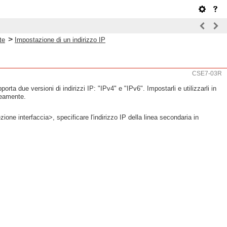
>
te
Impostazione di un indirizzo IP
CSE7-03R
ta due versioni di indirizzi IP: "IPv4" e "IPv6". Impostarli e utilizzarli in
neamente.
ne interfaccia>, specificare l'indirizzo IP della linea secondaria in