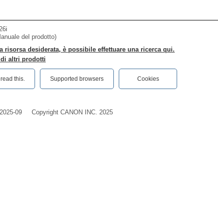
26i
Manuale del prodotto)
a risorsa desiderata, è possibile effettuare una ricerca qui.
i altri prodotti
ead this.‎
Supported browsers
Cookies
2025-09
Copyright CANON INC. 2025