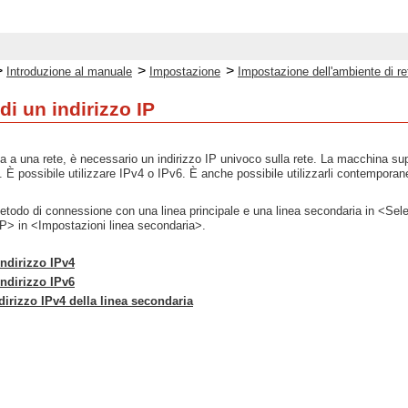
>
>
>
Introduzione al manuale
Impostazione
Impostazione dell'ambiente di re
i un indirizzo IP
 a una rete, è necessario un indirizzo IP univoco sulla rete. La macchina suppor
. È possibile utilizzare IPv4 o IPv6. È anche possibile utilizzarli contempora
todo di connessione con una linea principale e una linea secondaria in <Selezio
IP> in <Impostazioni linea secondaria>.
ndirizzo IPv4
ndirizzo IPv6
dirizzo IPv4 della linea secondaria