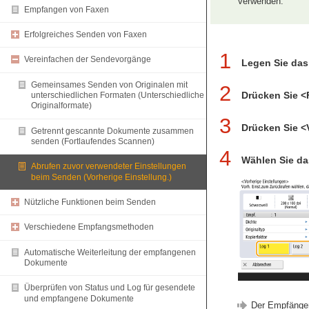
verwenden.
Empfangen von Faxen
Erfolgreiches Senden von Faxen
1
Vereinfachen der Sendevorgänge
Legen Sie da
Gemeinsames Senden von Originalen mit
2
Drücken Sie <
unterschiedlichen Formaten (Unterschiedliche
Originalformate)
3
Drücken Sie <
Getrennt gescannte Dokumente zusammen
senden (Fortlaufendes Scannen)
4
Wählen Sie da
Abrufen zuvor verwendeter Einstellungen
beim Senden (Vorherige Einstellung.)
Nützliche Funktionen beim Senden
Verschiedene Empfangsmethoden
Automatische Weiterleitung der empfangenen
Dokumente
Überprüfen von Status und Log für gesendete
und empfangene Dokumente
Der Empfänger