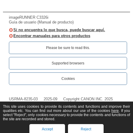
imageRUNNER C3326i
Guía de usuario (Manual de producto)
Si no encuentra lo que busca, puede buscar aquí.
Encontrar manuales para otros productos
Please be sure to read this.‎
Supported browsers
Cookies
USRMA-8235-03
2025-09
Copyright CANON INC. 2025
This site uses cookies to provide its contents and functions and improve their
qualities etc. You can find out more about our use of the cookies
here
. If you
select "Reject", only cookies necessary to provide the contents and functions of
the site are recorded and stored.
Accept
Reject