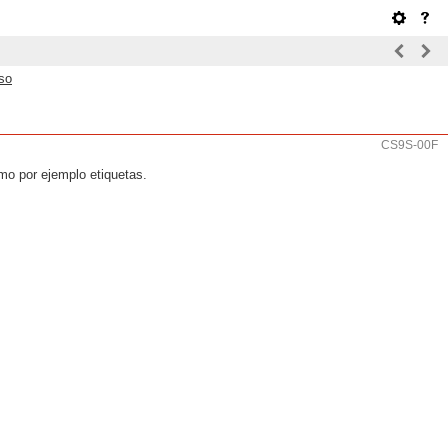
so
CS9S-00F
omo por ejemplo etiquetas.