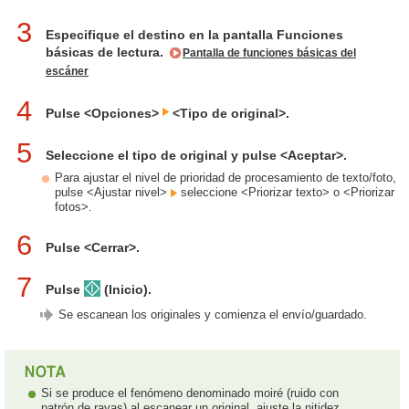
3
Especifique el destino en la pantalla Funciones
básicas de lectura.
Pantalla de funciones básicas del
escáner
4
Pulse <Opciones>
<Tipo de original>.
5
Seleccione el tipo de original y pulse <Aceptar>.
Para ajustar el nivel de prioridad de procesamiento de texto/foto,
pulse <Ajustar nivel>
seleccione <Priorizar texto> o <Priorizar
fotos>.
6
Pulse <Cerrar>.
7
Pulse
(Inicio).
Se escanean los originales y comienza el envío/guardado.
Si se produce el fenómeno denominado moiré (ruido con
patrón de rayas) al escanear un original, ajuste la nitidez.