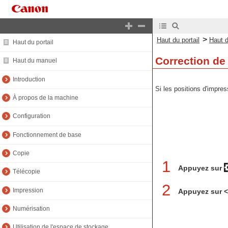
>
Haut du portail
Haut 
Haut du portail
Correction de
Haut du manuel
Introduction
Si les positions d'impre
À propos de la machine
Configuration
Fonctionnement de base
Copie
1
Appuyez sur
Télécopie
2
Impression
Appuyez sur 
Numérisation
Utilisation de l'espace de stockage