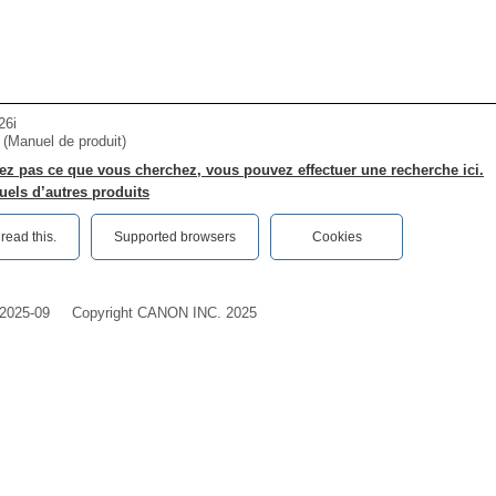
26i
r (Manuel de produit)
ez pas ce que vous cherchez, vous pouvez effectuer une recherche ici.
els d’autres produits
ead this.‎
Supported browsers
Cookies
2025-09
Copyright CANON INC. 2025