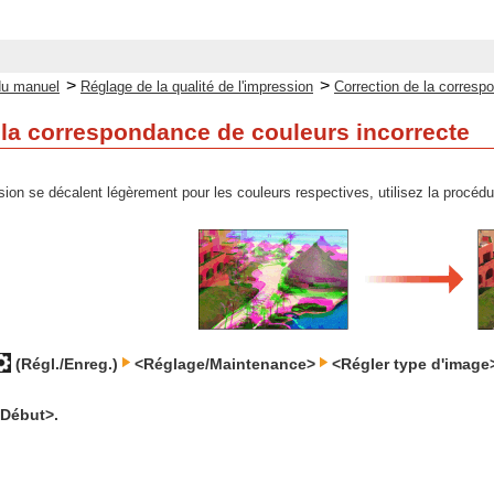
>
>
du manuel
Réglage de la qualité de l'impression
Correction de la corresp
 la correspondance de couleurs incorrecte
ssion se décalent légèrement pour les couleurs respectives, utilisez la procéd
(Régl./Enreg.)
<Réglage/Maintenance>
<Régler type d'imag
<Début>.