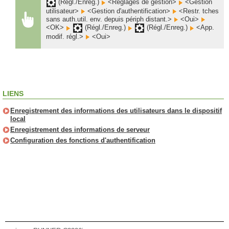
(Régl./Enreg.)
<Réglages de gestion>
<Gestion
utilisateur>
<Gestion d'authentification>
<Restr. tches
sans auth.util. env. depuis périph distant.>
<Oui>
<OK>
(Régl./Enreg.)
(Régl./Enreg.)
<App.
modif. régl.>
<Oui>
LIENS
Enregistrement des informations des utilisateurs dans le dispositif
local
Enregistrement des informations de serveur
Configuration des fonctions d'authentification