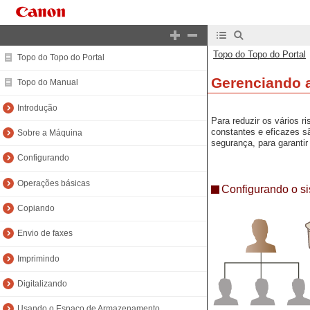
Topo do Topo do Portal
Topo do Topo do Portal
Gerenciando 
Topo do Manual
Introdução
Para reduzir os vários 
constantes e eficazes s
Sobre a Máquina
segurança, para garanti
Configurando
Operações básicas
Configurando o s
Copiando
Envio de faxes
Imprimindo
Digitalizando
Usando o Espaço de Armazenamento