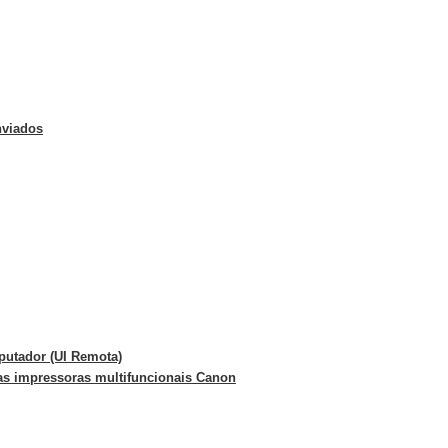
nviados
putador (UI Remota)
as impressoras multifuncionais Canon