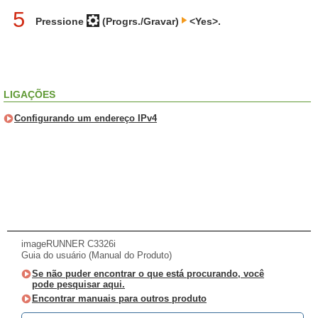
5
Pressione
(Progrs./Gravar)
<Yes>.
LIGAÇÕES
Configurando um endereço IPv4
imageRUNNER C3326i
Guia do usuário (Manual do Produto)
Se não puder encontrar o que está procurando, você
pode pesquisar aqui.
Encontrar manuais para outros produto