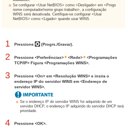
Se configurar <Usar NetBIOS> como <Desligado> em <Progs
nome computador/nome grupo trabalho>, a configuração
WINS será desativada. Certifique-se configurar <Usar
NetBIOS> como <Ligado> quando usar WINS.
1
Pressione
(Progrs./Gravar).
2
Pressione <Preferências>
<Rede>
<Programações
TCP/IP> Figura <Programações WINS>.
3
Pressione <On> em <Resolução WINS> e insira o
endereço IP do servidor WINS em <Endereço de
servidor WINS>.
Se o endereço IP do servidor WINS for adquirido de um
servidor DHCP, o endereço IP adquirido do servidor DHCP terá
prioridade.
4
Pressione <OK>.