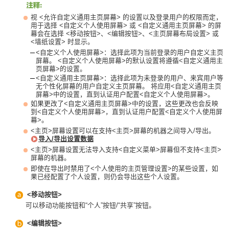
视 <允许自定义通用主页屏幕> 的设置以及登录用户的权限而定，
用于选择 <自定义个人使用屏幕> 或 <自定义通用主页屏幕> 的屏
幕会在选择 <移动按钮>、<编辑按钮>、<主页屏幕布局设置> 或
<墙纸设置> 时显示。
<自定义个人使用屏幕>：选择此项为当前登录的用户自定义主页
屏幕。 <自定义个人使用屏幕>的默认设置将遵循<自定义通用主
页屏幕>的设置。
<自定义通用主页屏幕>：选择此项为未登录的用户、来宾用户等
无个性化屏幕的用户自定义主页屏幕。 将应用<自定义通用主页
屏幕>中的设置，直到认证用户配置<自定义个人使用屏幕>。
如果更改了<自定义通用主页屏幕>中的设置，这些更改也会反映
到<自定义个人使用屏幕>，直到认证用户配置<自定义个人使用屏
幕>。
<主页>屏幕设置可以在支持<主页>屏幕的机器之间导入/导出。
导入/导出设置数据
<主页>屏幕设置无法导入支持<自定义菜单>屏幕但不支持<主页>
屏幕的机器。
即使在导出时禁用了<个人使用的主页管理设置>的某些设置，如
果已经配置了个人设置，则仍会导出这些个人设置。
<移动按钮>
可以移动功能按钮和“个人”按钮/“共享”按钮。
<编辑按钮>