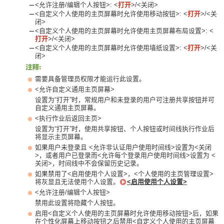
<允许注册/编辑个人按钮>: <
打开
>/<关闭>
<自定义个人使用的主页屏幕时允许使用移动按钮>: <
打开
>/<关
闭>
<自定义个人使用的主页屏幕时允许使用主页屏幕布局设置>: <
打开
>/<关闭>
<自定义个人使用的主页屏幕时允许使用墙纸设置>: <
打开
>/<关
闭>
需要具备管理员权限才能运行此设置。
<允许自定义通用主页屏幕>
设置为“打开”时，常规用户和未登录的用户可注册共享按钮并可
自定义通用主页屏幕。
<执行作业后返回主页>
设置为“打开”时，使用共享按钮、个人按钮或时间线执行作业后
将显示主页屏幕。
如果用户未登录且 <允许非认证用户使用时间线>设置为<关闭
>，或者用户已登录而<允许每个登录用户使用时间线>设置为 <
关闭>，时间线中不会保留历史记录。
如果禁用了<启用使用个人设置>，<个人使用的主页管理设置>
将灰显且无法使用个人设置。
<启用使用个人设置>
<允许注册/编辑个人按钮>
禁用此设置将隐藏个人按钮。
启用<自定义个人使用的主页屏幕时允许使用移动按钮>后，如果
在个性化屏幕上移动按钮之后禁用<自定义个人使用的主页屏幕