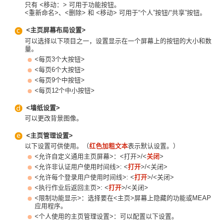
只有 <移动：> 可用于功能按钮。
<重新命名>、<删除> 和 <移动> 可用于“个人”按钮/“共享”按钮。
<主页屏幕布局设置>
可以选择以下项目之一，设置显示在一个屏幕上的按钮的大小和数
量。
<每页3个大按钮>
<每页6个大按钮>
<每页9个中按钮>
<每页12个中小按钮>
<墙纸设置>
可以更改背景图像。
<主页管理设置>
以下设置可供使用。（
红色加粗文本
表示默认设置。）
<允许自定义通用主页屏幕>：<打开>/<
关闭
>
<允许非认证用户使用时间线>: <
打开
>/<关闭>
<允许每个登录用户使用时间线>: <
打开
>/<关闭>
<执行作业后返回主页>: <
打开
>/<关闭>
<限制功能显示>：选择要在<主页>屏幕上隐藏的功能或MEAP
应用程序。
<个人使用的主页管理设置>：可以配置以下设置。