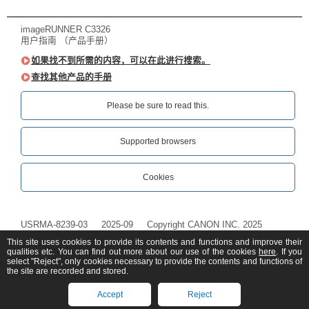
imageRUNNER C3326
用户指南 （产品手册）
如果找不到所需的内容，可以在此进行搜索。
查找其他产品的手册
Please be sure to read this.‎
Supported browsers
Cookies
USRMA-8239-03
2025-09
Copyright CANON INC. 2025
This site uses cookies to provide its contents and functions and improve their
qualities etc. You can find out more about our use of the cookies
here
. If you
select "Reject", only cookies necessary to provide the contents and functions of
the site are recorded and stored.
Accept
Reject