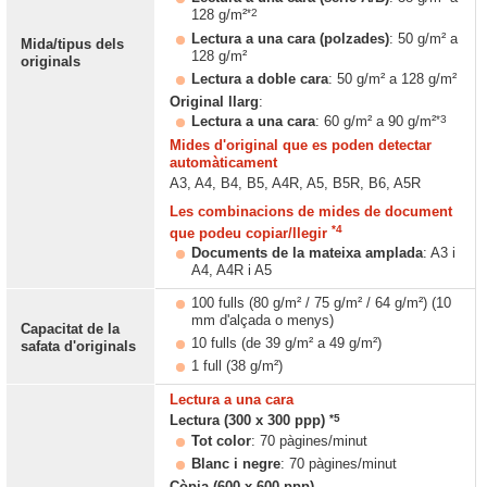
*2
128 g/m²
Lectura a una cara (polzades)
: 50 g/m² a
Mida/tipus dels
128 g/m²
originals
Lectura a doble cara
: 50 g/m² a 128 g/m²
Original llarg
:
*3
Lectura a una cara
: 60 g/m² a 90 g/m²
Mides d'original que es poden detectar
automàticament
A3, A4, B4, B5, A4R, A5, B5R, B6, A5R
Les combinacions de mides de document
*4
que podeu copiar/llegir
Documents de la mateixa amplada
: A3 i
A4, A4R i A5
100 fulls (80 g/m² / 75 g/m² / 64 g/m²) (10
mm d'alçada o menys)
Capacitat de la
10 fulls (de 39 g/m² a 49 g/m²)
safata d'originals
1 full (38 g/m²)
Lectura a una cara
*5
Lectura (300 x 300 ppp)
Tot color
: 70 pàgines/minut
Blanc i negre
: 70 pàgines/minut
Còpia (600 x 600 ppp)