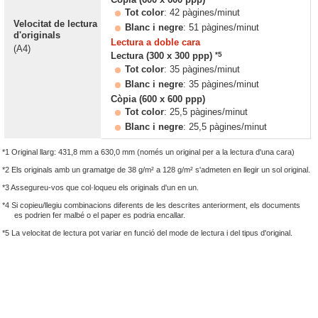
Tot color
: 42 pàgines/minut
Velocitat de lectura
Blanc i negre
: 51 pàgines/minut
d'originals
Lectura a doble cara
(A4)
*5
Lectura (300 x 300 ppp)
Tot color
: 35 pàgines/minut
Blanc i negre
: 35 pàgines/minut
Còpia (600 x 600 ppp)
Tot color
: 25,5 pàgines/minut
Blanc i negre
: 25,5 pàgines/minut
*1 Original llarg: 431,8 mm a 630,0 mm (només un original per a la lectura d'una cara)
*2 Els originals amb un gramatge de 38 g/m² a 128 g/m² s'admeten en llegir un sol original.
*3 Assegureu-vos que col·loqueu els originals d'un en un.
*4 Si copieu/llegiu combinacions diferents de les descrites anteriorment, els documents
es podrien fer malbé o el paper es podria encallar.
*5 La velocitat de lectura pot variar en funció del mode de lectura i del tipus d'original.