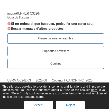
imageRUNNER C3326i
Guia de l'usuari
Si no trobeu el que busqueu, podeu fer una cerca aquí.
Buscar manuals d’altres productes
Please be sure to read this.‎
Supported browsers
Cookies
USRMA-8242-03
2025-08
Copyright CANON INC. 2025
This site uses cookies to provide its contents and functions and improve their
qualities etc. You can find out more about our use of the cookies
here
. If you
select "Reject", only cookies necessary to provide the contents and functions of
the site are recorded and stored.
Accept
Reject