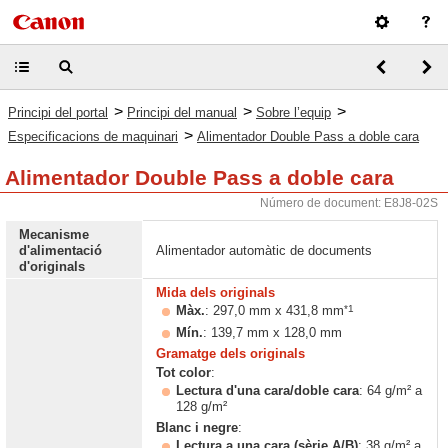
>
>
>
Principi del portal
Principi del manual
Sobre l’equip
>
Especificacions de maquinari
Alimentador Double Pass a doble cara
Alimentador Double Pass a doble cara
Número de document: E8J8-02S
Mecanisme
d'alimentació
Alimentador automàtic de documents
d'originals
Mida dels originals
*1
Màx.
: 297,0 mm x 431,8 mm
Mín.
: 139,7 mm x 128,0 mm
Gramatge dels originals
Tot color
:
Lectura d'una cara/doble cara
: 64 g/m² a
128 g/m²
Blanc i negre
:
Lectura a una cara (sèrie A/B)
: 38 g/m² a