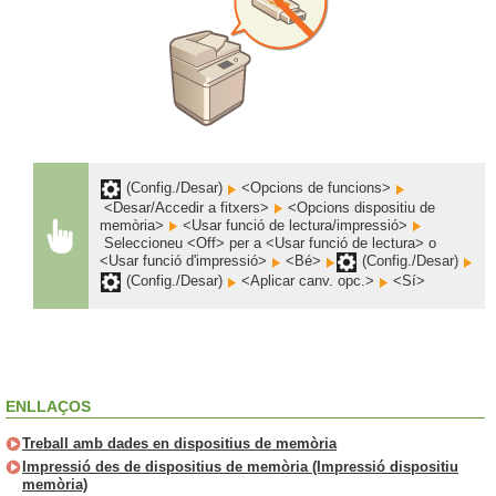
(Config./Desar)
<Opcions de funcions>
<Desar/Accedir a fitxers>
<Opcions dispositiu de
memòria>
<Usar funció de lectura/impressió>
Seleccioneu <Off> per a <Usar funció de lectura> o
<Usar funció d'impressió>
<Bé>
(Config./Desar)
(Config./Desar)
<Aplicar canv. opc.>
<Sí>
ENLLAÇOS
Treball amb dades en dispositius de memòria
Impressió des de dispositius de memòria (Impressió dispositiu
memòria)