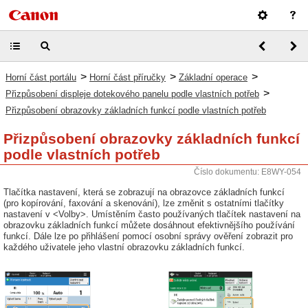
>
>
>
Horní část portálu
Horní část příručky
Základní operace
>
Přizpůsobení displeje dotekového panelu podle vlastních potřeb
Přizpůsobení obrazovky základních funkcí podle vlastních potřeb
Přizpůsobení obrazovky základních funkcí
podle vlastních potřeb
Číslo dokumentu: E8WY-054
Tlačítka nastavení, která se zobrazují na obrazovce základních funkcí
(pro kopírování, faxování a skenování), lze změnit s ostatními tlačítky
nastavení v <Volby>. Umístěním často používaných tlačítek nastavení na
obrazovku základních funkcí můžete dosáhnout efektivnějšího používání
funkcí. Dále lze po přihlášení pomocí osobní správy ověření zobrazit pro
každého uživatele jeho vlastní obrazovku základních funkcí.