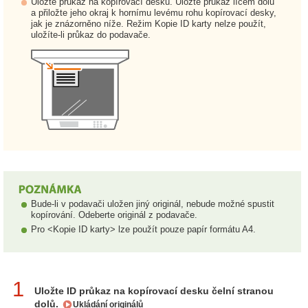
Uložte průkaz na kopírovací desku. Uložte průkaz lícem dolů
a přiložte jeho okraj k hornímu levému rohu kopírovací desky,
jak je znázorněno níže. Režim Kopie ID karty nelze použít,
uložíte-li průkaz do podavače.
Bude-li v podavači uložen jiný originál, nebude možné spustit
kopírování. Odeberte originál z podavače.
Pro <Kopie ID karty> lze použít pouze papír formátu A4.
1
Uložte ID průkaz na kopírovací desku čelní stranou
dolů.
Ukládání originálů