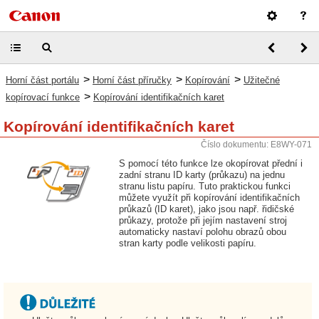
>
>
>
Horní část portálu
Horní část příručky
Kopírování
Užitečné
>
kopírovací funkce
Kopírování identifikačních karet
Kopírování identifikačních karet
Číslo dokumentu: E8WY-071
S pomocí této funkce lze okopírovat přední i
zadní stranu ID karty (průkazu) na jednu
stranu listu papíru. Tuto praktickou funkci
můžete využít při kopírování identifikačních
průkazů (ID karet), jako jsou např. řidičské
průkazy, protože při jejím nastavení stroj
automaticky nastaví polohu obrazů obou
stran karty podle velikosti papíru.