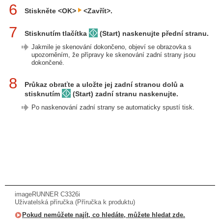
6
Stiskněte <OK>
<Zavřít>.
7
Stisknutím tlačítka
(Start) naskenujte přední stranu.
Jakmile je skenování dokončeno, objeví se obrazovka s
upozorněním, že přípravy ke skenování zadní strany jsou
dokončené.
8
Průkaz obraťte a uložte jej zadní stranou dolů a
stisknutím
(Start) zadní stranu naskenujte.
Po naskenování zadní strany se automaticky spustí tisk.
imageRUNNER C3326i
Uživatelská příručka (Příručka k produktu)
Pokud nemůžete najít, co hledáte, můžete hledat zde.