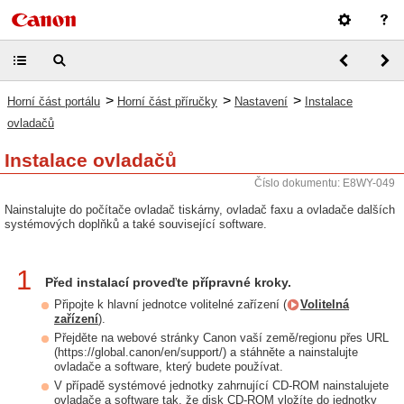
>
>
>
Horní část portálu
Horní část příručky
Nastavení
Instalace
ovladačů
Instalace ovladačů
Číslo dokumentu: E8WY-049
Nainstalujte do počítače ovladač tiskárny, ovladač faxu a ovladače dalších
systémových doplňků a také související software.
1
Před instalací proveďte přípravné kroky.
Připojte k hlavní jednotce volitelné zařízení (
Volitelná
zařízení
).
Přejděte na webové stránky Canon vaší země/regionu přes URL
(https://global.canon/en/support/) a stáhněte a nainstalujte
ovladače a software, který budete používat.
V případě systémové jednotky zahrnující CD-ROM nainstalujete
ovladače a software tak, že disk CD-ROM vložíte do jednotky