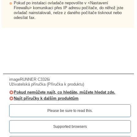
Pokud po instalaci ovladače nepovolíte v <Nastavení
Firewallu> komunikaci přes IP adresu počítače, do něhož jste
ovladač nainstalovali, nelze z daného počítače tisknout nebo
odesílat fax.
imageRUNNER C3326i
Uživatelská příručka (Příručka k produktu)
Pokud nemůžete najít, co hledáte, můžete hledat zde.
Najít příručky k dalším produktům
Please be sure to read this.‎
Supported browsers