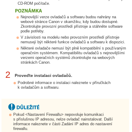
CD-ROM počítače.
Nejnovější verze ovladačů a softwaru budou nahrány na
webové stránce Canon v okamžiku, kdy budou dostupné.
Zkontrolujte provozní prostředí přístroje a stáhněte software
podle potřeby.
V závislosti na modelu nebo provozním prostředí přístroje
nemusejí být některé funkce ovladačů a softwaru k dispozici.
Některé ovladače nemusí být plně kompatibilní s používaným
operačním systémem. Kompatibilitu ovladačů s nejnovějšími
verzemi operačních systémů zkontrolujte na webových
stránkách Canon.
2
Proveďte instalaci ovladačů.
Podrobné informace o instalaci naleznete v příručkách
k ovladačům a softwaru.
Pokud <Nastavení Firewallu> nepovoluje komunikaci
s příslušnou IP adresou, nelze ovladač nainstalovat. Další
informace naleznete v části Zadání IP adres do nastavení
firewallu.