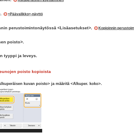
Alkuperäisten asettaminen
>.
<Päävalikko>-näyttö
innin perustoimintonäytössä <Lisäasetukset>.
Kopioinnin perustoim
en poisto>.
n tyyppi ja leveys.
reunojen poisto kopioista
Alkuperäisen kuvan poisto> ja määritä <Alkuper. koko>.