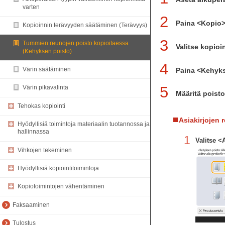
varten
2
Paina <Kopio
Kopioinnin terävyyden säätäminen (Terävyys)
3
Tummien reunojen poisto kopioitaessa
Valitse kopio
(Kehyksen poisto)
4
Värin säätäminen
Paina <Kehyks
5
Värin pikavalinta
Määritä poisto
Tehokas kopiointi
Asiakirjojen 
Hyödyllisiä toimintoja materiaalin tuotannossa ja
hallinnassa
1
Valitse <
Vihkojen tekeminen
Hyödyllisiä kopiointitoimintoja
Kopiotoimintojen vähentäminen
Faksaaminen
Tulostus