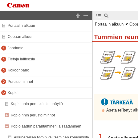
>
Portaalin alkuun
Oppa
Portaalin alkuun
Tummien reuno
Oppaan alkuun
Johdanto
Tietoja laitteesta
Kokoonpano
Perustoiminnot
Kopiointi
Kopioinnin perustoimintonäyttö
Aseta rei'itetyt a
Kopioinnin perustoiminnot
Kopiolaadun parantaminen ja säätäminen
1
Aseta alkuper
Alkuperäisen tyypin valitseminen kopioimista