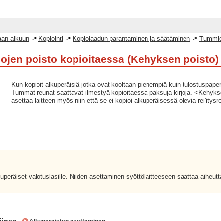
>
>
>
an alkuun
Kopiointi
Kopiolaadun parantaminen ja säätäminen
Tummien
jen poisto kopioitaessa (Kehyksen poisto)
Kun kopioit alkuperäisiä jotka ovat kooltaan pienempiä kuin tulostuspape
Tummat reunat saattavat ilmestyä kopioitaessa paksuja kirjoja. <Kehykse
asettaa laitteen myös niin että se ei kopioi alkuperäisessä olevia rei'itysre
lkuperäiset valotuslasille. Niiden asettaminen syöttölaitteeseen saattaa aiheut
äinen.