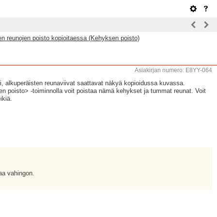
 reunojen poisto kopioitaessa (Kehyksen poisto)
Asiakirjan numero: E8YY-064
ri, alkuperäisten reunaviivat saattavat näkyä kopioidussa kuvassa.
n poisto> -toiminnolla voit poistaa nämä kehykset ja tummat reunat. Voit
ikiä.
taa vahingon.