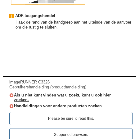
ADF-toegangshendel
Haak de rand van de handgreep aan het uiteinde van de aanvoer
om die rustig te sluiten.
imageRUNNER C3326i
Gebruikershandleiding (producthandleiding)
Als u niet kunt vinden wat u zoekt, kunt u ook hier
zoeken.
Handleidingen voor andere producten zoeken
Please be sure to read this.‎
Supported browsers