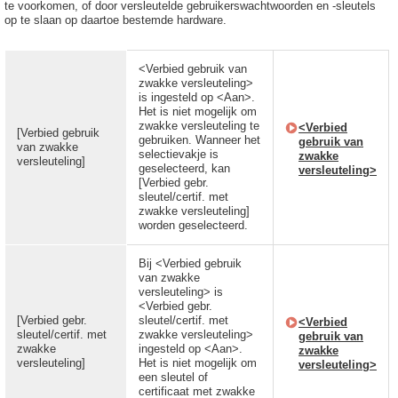
te voorkomen, of door versleutelde gebruikerswachtwoorden en -sleutels
op te slaan op daartoe bestemde hardware.
<Verbied gebruik van
zwakke versleuteling>
is ingesteld op <Aan>.
Het is niet mogelijk om
zwakke versleuteling te
<Verbied
[Verbied gebruik
gebruiken. Wanneer het
gebruik van
van zwakke
selectievakje is
zwakke
versleuteling]
geselecteerd, kan
versleuteling>
[Verbied gebr.
sleutel/certif. met
zwakke versleuteling]
worden geselecteerd.
Bij <Verbied gebruik
van zwakke
versleuteling> is
<Verbied gebr.
[Verbied gebr.
sleutel/certif. met
<Verbied
sleutel/certif. met
zwakke versleuteling>
gebruik van
zwakke
ingesteld op <Aan>.
zwakke
versleuteling]
Het is niet mogelijk om
versleuteling>
een sleutel of
certificaat met zwakke