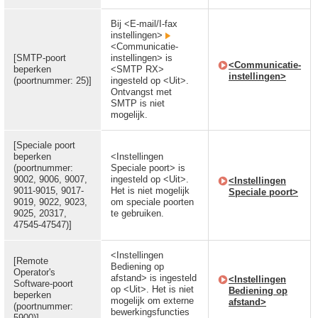
Bij <E-mail/I-fax
instellingen>
<Communicatie-
[SMTP-poort
instellingen> is
<Communicatie-
beperken
<SMTP RX>
instellingen>
(poortnummer: 25)]
ingesteld op <Uit>.
Ontvangst met
SMTP is niet
mogelijk.
[Speciale poort
beperken
<Instellingen
(poortnummer:
Speciale poort> is
9002, 9006, 9007,
ingesteld op <Uit>.
<Instellingen
9011-9015, 9017-
Het is niet mogelijk
Speciale poort>
9019, 9022, 9023,
om speciale poorten
9025, 20317,
te gebruiken.
47545-47547)]
<Instellingen
[Remote
Bediening op
Operator's
afstand> is ingesteld
<Instellingen
Software-poort
op <Uit>. Het is niet
Bediening op
beperken
mogelijk om externe
afstand>
(poortnummer:
bewerkingsfuncties
5900)]