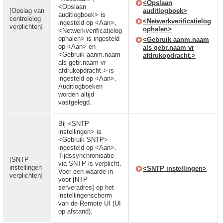
<Opslaan
<Opslaan
[Opslag van
auditlogboek>
auditlogboek> is
controlelog
<Netwerkverificatielog
ingesteld op <Aan>,
verplichten]
ophalen>
<Netwerkverificatielog
ophalen> is ingesteld
<Gebruik aanm.naam
op <Aan> en
als gebr.naam vr
<Gebruik aanm.naam
afdrukopdracht.>
als gebr.naam vr
afdrukopdracht.> is
ingesteld op <Aan>.
Auditlogboeken
worden altijd
vastgelegd.
Bij <SNTP
instellingen> is
<Gebruik SNTP>
ingesteld op <Aan>.
Tijdssynchronisatie
[SNTP-
via SNTP is verplicht.
instellingen
<SNTP instellingen>
Voer een waarde in
verplichten]
voor [NTP-
serveradres] op het
instellingenscherm
van de Remote UI (UI
op afstand).