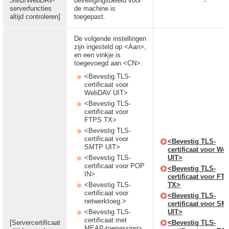
SMB/WebDAV-
beveiligingsbeleid voor
-
serverfuncties
de machine is
altijd controleren]
toegepast.
De volgende instellingen
zijn ingesteld op <Aan>,
en een vinkje is
toegevoegd aan <CN>.
<Bevestig TLS-
certificaat voor
WebDAV UIT>
<Bevestig TLS-
certificaat voor
FTPS TX>
<Bevestig TLS-
certificaat voor
<Bevestig TLS-
SMTP UIT>
certificaat voor W
<Bevestig TLS-
UIT>
certificaat voor POP
<Bevestig TLS-
IN>
certificaat voor FT
<Bevestig TLS-
TX>
certificaat voor
<Bevestig TLS-
netwerktoeg.>
certificaat voor S
<Bevestig TLS-
UIT>
certificaat met
[Servercertificaat
<Bevestig TLS-
MEAP-toepassing>