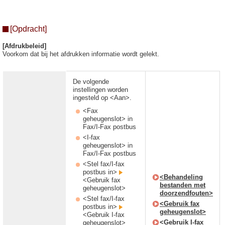
[Opdracht]
[Afdrukbeleid]
Voorkom dat bij het afdrukken informatie wordt gelekt.
De volgende
instellingen worden
ingesteld op <Aan>.
<Fax
geheugenslot> in
Fax/I-Fax postbus
<I-fax
geheugenslot> in
Fax/I-Fax postbus
<Stel fax/I-fax
postbus in>
<Behandeling
<Gebruik fax
bestanden met
geheugenslot>
doorzendfouten>
<Stel fax/I-fax
<Gebruik fax
postbus in>
geheugenslot>
<Gebruik I-fax
<Gebruik I-fax
geheugenslot>