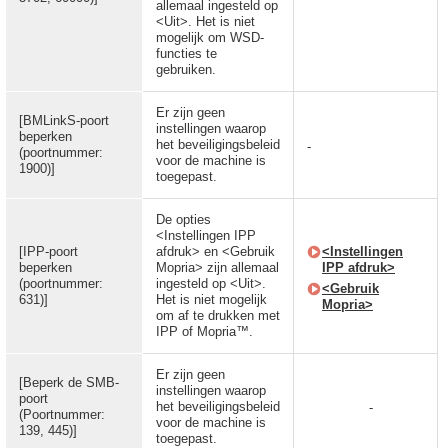
allemaal ingesteld op
<Uit>. Het is niet
mogelijk om WSD-
functies te
gebruiken.
Er zijn geen
[BMLinkS-poort
instellingen waarop
beperken
het beveiligingsbeleid
-
(poortnummer:
voor de machine is
1900)]
toegepast.
De opties
<Instellingen IPP
[IPP-poort
afdruk> en <Gebruik
<Instellingen
beperken
Mopria> zijn allemaal
IPP afdruk>
(poortnummer:
ingesteld op <Uit>.
<Gebruik
631)]
Het is niet mogelijk
Mopria>
om af te drukken met
IPP of Mopria™.
Er zijn geen
[Beperk de SMB-
instellingen waarop
poort
het beveiligingsbeleid
-
(Poortnummer:
voor de machine is
139, 445)]
toegepast.