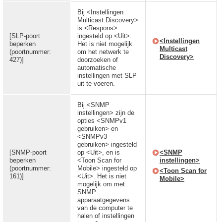
Bij <Instellingen
Multicast Discovery>
is <Respons>
[SLP-poort
ingesteld op <Uit>.
<Instellingen
beperken
Het is niet mogelijk
Multicast
(poortnummer:
om het netwerk te
Discovery>
427)]
doorzoeken of
automatische
instellingen met SLP
uit te voeren.
Bij <SNMP
instellingen> zijn de
opties <SNMPv1
gebruiken> en
<SNMPv3
gebruiken> ingesteld
[SNMP-poort
op <Uit>, en is
<SNMP
beperken
<Toon Scan for
instellingen>
(poortnummer:
Mobile> ingesteld op
<Toon Scan for
161)]
<Uit>. Het is niet
Mobile>
mogelijk om met
SNMP
apparaatgegevens
van de computer te
halen of instellingen