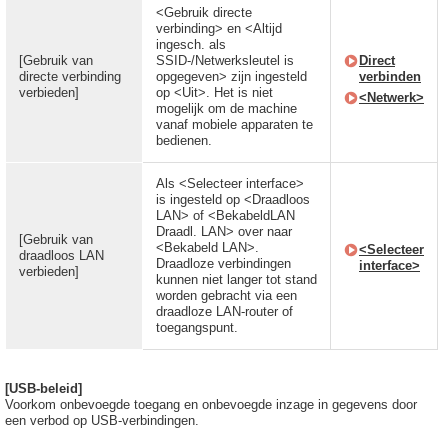
<Gebruik directe
verbinding> en <Altijd
ingesch. als
[Gebruik van
SSID-/Netwerksleutel is
Direct
directe verbinding
opgegeven> zijn ingesteld
verbinden
verbieden]
op <Uit>. Het is niet
<Netwerk>
mogelijk om de machine
vanaf mobiele apparaten te
bedienen.
Als <Selecteer interface>
is ingesteld op <Draadloos
LAN> of <BekabeldLAN
Draadl. LAN> over naar
[Gebruik van
<Bekabeld LAN>.
<Selecteer
draadloos LAN
Draadloze verbindingen
interface>
verbieden]
kunnen niet langer tot stand
worden gebracht via een
draadloze LAN-router of
toegangspunt.
[USB-beleid]
Voorkom onbevoegde toegang en onbevoegde inzage in gegevens door
een verbod op USB-verbindingen.