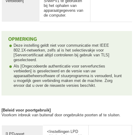
verbieden]
SNMPv1 te gebruiken
bij het ophalen van
apparaatgegevens van
de computer.
Deze instelling geldt niet voor communicatie met IEEE
802.1X-netwerken, zelfs al is het selectievakje voor
[Servercertificaat altijd controleren bij gebruik van TLS]
geselecteerd.
Als [Ongecodeerde authenticatie voor serverfuncties
verbieden] is geselecteerd en de versie van uw
apparaatbeheersoftware of stuurprogramma is verouderd, kunt
u mogelijk geen verbinding maken met de machine. Zorg
ervoor dat u over de nieuwste versies beschikt.
[Beleid voor poortgebruik]
Voorkom inbreuk van buitenaf door ongebruikte poorten af te sluiten.
<Instellingen LPD
[LPD-poort