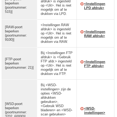
afdruk> is ingesteld
beperken
<Instellingen
op <Uit>. Het is niet
(poortnummer:
LPD afdruk>
mogelijk om af te
515)]
drukken via LPD.
<Instellingen RAW
[RAW-poort
afdruk> is ingesteld
beperken
<Instellingen
op <Uit>. Het is niet
(poortnummer:
RAW afdruk>
mogelijk om af te
9100)]
drukken via RAW.
Bij <Instellingen FTP
afdruk> is <Gebruik
[FTP-poort
FTP afdr.> ingesteld
<Instellingen
beperken
op <Uit>. Het is niet
FTP afdruk>
(poortnummer: 21)]
mogelijk om af te
drukken via FTP.
Bij <WSD-
instellingen> zijn de
opties <WSD-
afdrukken
gebruiken>,
[WSD-poort
<Gebruik WSD
beperken
<WSD-
bladeren> en <WSD-
(poortnummer:
instellingen>
scan gebruiken>
3702, 60000)]