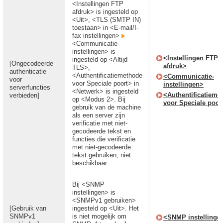
<Instellingen FTP
afdruk> is ingesteld op
<Uit>, <TLS (SMTP IN)
toestaan> in <E-mail/I-
fax instellingen>
<Communicatie-
instellingen> is
<Instellingen FTP
ingesteld op <Altijd
[Ongecodeerde
afdruk>
TLS>,
authenticatie
<Authentificatiemethode
<Communicatie-
voor
voor Speciale poort> in
instellingen>
serverfuncties
<Netwerk> is ingesteld
<Authentificatieme
verbieden]
op <Modus 2>. Bij
voor Speciale poor
gebruik van de machine
als een server zijn
verificatie met niet-
gecodeerde tekst en
functies die verificatie
met niet-gecodeerde
tekst gebruiken, niet
beschikbaar.
Bij <SNMP
instellingen> is
<SNMPv1 gebruiken>
[Gebruik van
ingesteld op <Uit>. Het
SNMPv1
is niet mogelijk om
<SNMP instellinge