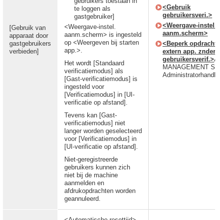
gebruikers toestaan in
<Gebruik
te loggen als
gebruikersveri.>
gastgebruiker]
<Weergave-instel.
<Weergave-instel.
[Gebruik van
aanm.scherm>
aanm.scherm> is ingesteld
apparaat door
op <Weergeven bij starten
gastgebruikers
<Beperk opdracht 
app.>.
verbieden]
extern app. znder
gebruikersverif.>
A
Het wordt [Standaard
MANAGEMENT SY
verificatiemodus] als
Administratorhandle
[Gast-verificatiemodus] is
ingesteld voor
[Verificatiemodus] in [UI-
verificatie op afstand].
Tevens kan [Gast-
verificatiemodus] niet
langer worden geselecteerd
voor [Verificatiemodus] in
[UI-verificatie op afstand].
Niet-geregistreerde
gebruikers kunnen zich
niet bij de machine
aanmelden en
afdrukopdrachten worden
geannuleerd.
<Automatische resettijd>