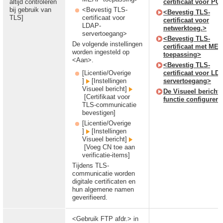
altijd controleren
certificaat voor PO
bij gebruik van
<Bevestig TLS-
<Bevestig TLS-
TLS]
certificaat voor
certificaat voor
LDAP-
netwerktoeg.>
servertoegang>
<Bevestig TLS-
De volgende instellingen
certificaat met ME
worden ingesteld op
toepassing>
<Aan>.
<Bevestig TLS-
[Licentie/Overige
certificaat voor LD
]
[Instellingen
servertoegang>
Visueel bericht]
De Visueel bericht-
[Certifikaat voor
functie configurere
TLS-communicatie
bevestigen]
[Licentie/Overige
]
[Instellingen
Visueel bericht]
[Voeg CN toe aan
verificatie-items]
Tijdens TLS-
communicatie worden
digitale certificaten en
hun algemene namen
geverifieerd.
<Gebruik FTP afdr.> in