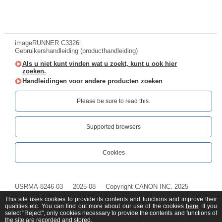
imageRUNNER C3326i
Gebruikershandleiding (producthandleiding)
Als u niet kunt vinden wat u zoekt, kunt u ook hier
zoeken.
Handleidingen voor andere producten zoeken
Please be sure to read this.‎
Supported browsers
Cookies
USRMA-8246-03
2025-08
Copyright CANON INC. 2025
This site uses cookies to provide its contents and functions and improve their
qualities etc. You can find out more about our use of the cookies
here
. If you
select "Reject", only cookies necessary to provide the contents and functions of
the site are recorded and stored.