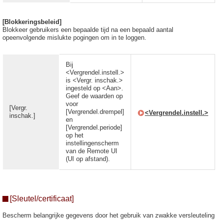
[Blokkeringsbeleid]
Blokkeer gebruikers een bepaalde tijd na een bepaald aantal
opeenvolgende mislukte pogingen om in te loggen.
Bij
<Vergrendel.instell.>
is <Vergr. inschak.>
ingesteld op <Aan>.
Geef de waarden op
voor
[Vergr.
[Vergrendel.drempel]
<Vergrendel.instell.>
inschak.]
en
[Vergrendel.periode]
op het
instellingenscherm
van de Remote UI
(UI op afstand).
[Sleutel/certificaat]
Bescherm belangrijke gegevens door het gebruik van zwakke versleuteling