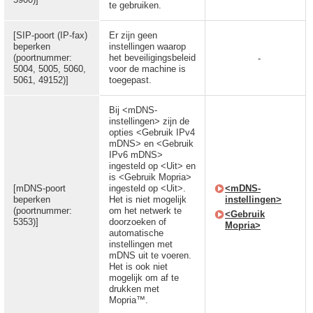
te gebruiken.
[SIP-poort (IP-fax)
Er zijn geen
beperken
instellingen waarop
(poortnummer:
het beveiligingsbeleid
-
5004, 5005, 5060,
voor de machine is
5061, 49152)]
toegepast.
Bij <mDNS-
instellingen> zijn de
opties <Gebruik IPv4
mDNS> en <Gebruik
IPv6 mDNS>
ingesteld op <Uit> en
is <Gebruik Mopria>
[mDNS-poort
ingesteld op <Uit>.
<mDNS-
beperken
Het is niet mogelijk
instellingen>
(poortnummer:
om het netwerk te
<Gebruik
5353)]
doorzoeken of
Mopria>
automatische
instellingen met
mDNS uit te voeren.
Het is ook niet
mogelijk om af te
drukken met
Mopria™.