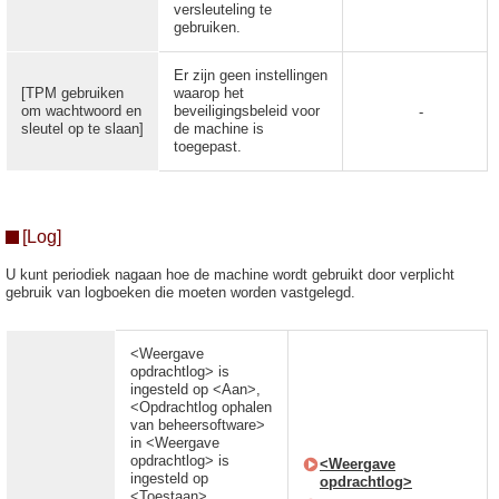
versleuteling te
gebruiken.
Er zijn geen instellingen
[TPM gebruiken
waarop het
om wachtwoord en
beveiligingsbeleid voor
-
sleutel op te slaan]
de machine is
toegepast.
[Log]
U kunt periodiek nagaan hoe de machine wordt gebruikt door verplicht
gebruik van logboeken die moeten worden vastgelegd.
<Weergave
opdrachtlog> is
ingesteld op <Aan>,
<Opdrachtlog ophalen
van beheersoftware>
in <Weergave
opdrachtlog> is
<Weergave
ingesteld op
opdrachtlog>
<Toestaan>,