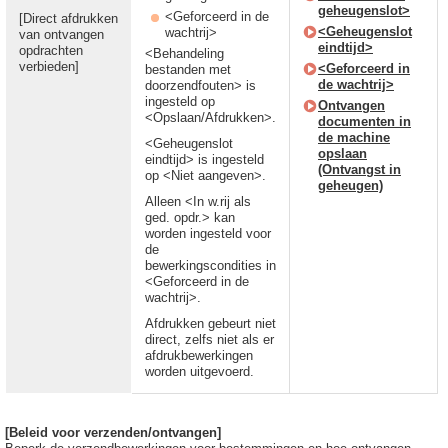
geheugenslot>
<Geforceerd in de
[Direct afdrukken
<Geheugenslot
wachtrij>
van ontvangen
eindtijd>
opdrachten
<Behandeling
verbieden]
<Geforceerd in
bestanden met
de wachtrij>
doorzendfouten> is
ingesteld op
Ontvangen
<Opslaan/Afdrukken>.
documenten in
de machine
<Geheugenslot
opslaan
eindtijd> is ingesteld
(Ontvangst in
op <Niet aangeven>.
geheugen)
Alleen <In w.rij als
ged. opdr.> kan
worden ingesteld voor
de
bewerkingscondities in
<Geforceerd in de
wachtrij>.
Afdrukken gebeurt niet
direct, zelfs niet als er
afdrukbewerkingen
worden uitgevoerd.
[Beleid voor verzenden/ontvangen]