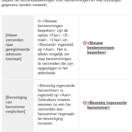
Beperk de verzendbewerkingen voor bestemmingen en hoe ontvangen
gegevens worden verwerkt.
In <Nieuwe
bestemmingen
beperken> zijn de
[Alleen
opties <Fax>, <E-
verzenden
mail>, <I-fax> en
<Nieuwe
naar
<Bestand> ingesteld
bestemmingen
geregistreerde
op <Aan>. Het is
beperken>
adressen
alleen mogelijk om
toestaan]
naar bestemmingen
te verzenden die zijn
opgeslagen in het
adresboek.
<Bevestig ingevoerde
faxnummer> is
ingesteld op <Aan>.
[Bevestiging
Gebruikers moeten
van
<Bevestig ingevoerde
wanneer ze een fax
faxnummer
faxnummer>
verzenden een
verplichten]
faxnummer nogmaals
ter bevestiging
invoeren.