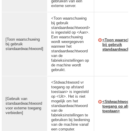
gebruiken van een
externe server.
<Toon waarschuwing
bij gebruik
standaardwachtwoord>
is ingesteld op <Aan>.
Een waarschuwing
[Toon waarschuwing
<Toon waarsch
wordt weergegeven
bij gebruik
bij gebruik
wanneer het
standaardwachtwoord]
standaardwach
standaardwachtwoord
van de
fabrieksinstellingen op
de machine wordt
gebruikt.
<Stdwachtwoord vr
toegang op afstand
toestaan> is ingesteld
op <Uit>. Het is niet
[Gebruik van
mogelijk om het
<Stdwachtwoor
standaardwachtwoord
standaardwachtwoord
toegang op afs
voor externe toegang
van de
toestaan>
verbieden]
fabrieksinstellingen te
gebruiken bij bediening
van de machine vanaf
een computer.