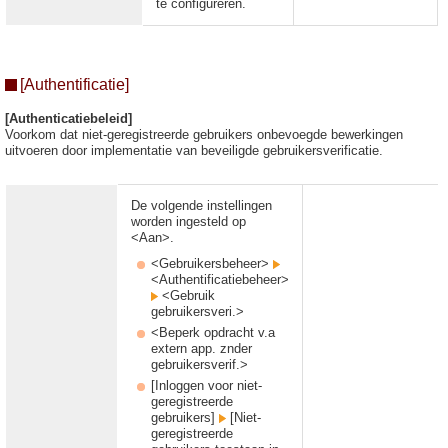
te configureren.
[Authentificatie]
[Authenticatiebeleid]
Voorkom dat niet-geregistreerde gebruikers onbevoegde bewerkingen
uitvoeren door implementatie van beveiligde gebruikersverificatie.
De volgende instellingen
worden ingesteld op
<Aan>.
<Gebruikersbeheer>
<Authentificatiebeheer>
<Gebruik
gebruikersveri.>
<Beperk opdracht v.a
extern app. znder
gebruikersverif.>
[Inloggen voor niet-
geregistreerde
gebruikers]
[Niet-
geregistreerde