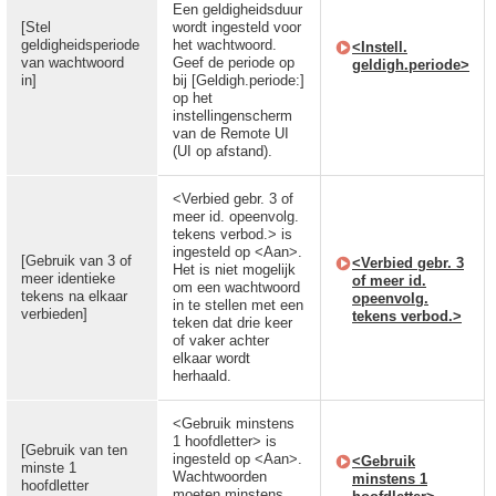
Een geldigheidsduur
[Stel
wordt ingesteld voor
geldigheidsperiode
het wachtwoord.
<Instell.
van wachtwoord
Geef de periode op
geldigh.periode>
in]
bij [Geldigh.periode:]
op het
instellingenscherm
van de Remote UI
(UI op afstand).
<Verbied gebr. 3 of
meer id. opeenvolg.
tekens verbod.> is
ingesteld op <Aan>.
[Gebruik van 3 of
<Verbied gebr. 3
Het is niet mogelijk
meer identieke
of meer id.
om een wachtwoord
tekens na elkaar
opeenvolg.
in te stellen met een
verbieden]
tekens verbod.>
teken dat drie keer
of vaker achter
elkaar wordt
herhaald.
<Gebruik minstens
1 hoofdletter> is
[Gebruik van ten
ingesteld op <Aan>.
<Gebruik
minste 1
Wachtwoorden
minstens 1
hoofdletter
moeten minstens