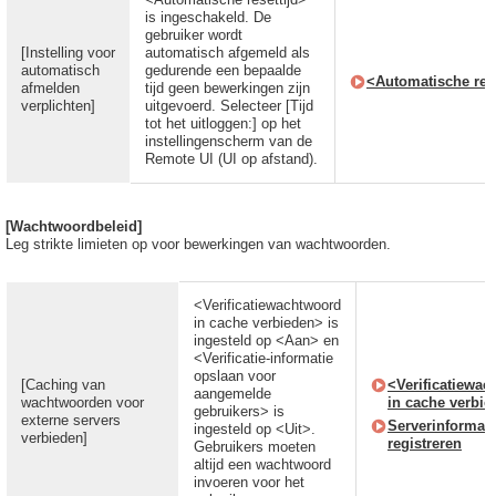
is ingeschakeld. De
gebruiker wordt
[Instelling voor
automatisch afgemeld als
automatisch
gedurende een bepaalde
<Automatische rese
afmelden
tijd geen bewerkingen zijn
verplichten]
uitgevoerd. Selecteer [Tijd
tot het uitloggen:] op het
instellingenscherm van de
Remote UI (UI op afstand).
[Wachtwoordbeleid]
Leg strikte limieten op voor bewerkingen van wachtwoorden.
<Verificatiewachtwoord
in cache verbieden> is
ingesteld op <Aan> en
<Verificatie-informatie
opslaan voor
[Caching van
<Verificatiewa
aangemelde
wachtwoorden voor
in cache verbi
gebruikers> is
externe servers
Serverinformati
ingesteld op <Uit>.
verbieden]
registreren
Gebruikers moeten
altijd een wachtwoord
invoeren voor het