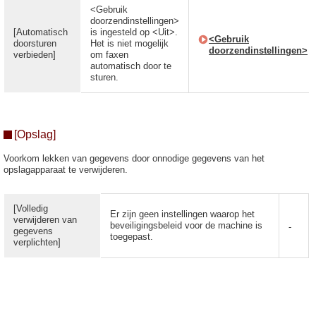
<Gebruik
doorzendinstellingen>
[Automatisch
is ingesteld op <Uit>.
<Gebruik
doorsturen
Het is niet mogelijk
doorzendinstellingen>
verbieden]
om faxen
automatisch door te
sturen.
[Opslag]
Voorkom lekken van gegevens door onnodige gegevens van het
opslagapparaat te verwijderen.
[Volledig
Er zijn geen instellingen waarop het
verwijderen van
beveiligingsbeleid voor de machine is
-
gegevens
toegepast.
verplichten]