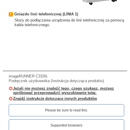
Gniazdo linii telefonicznej (LINIA 1)
Służy do podłączania urządzenia do linii telefonicznej za pomocą
kabla telefonicznego.
imageRUNNER C3326i
Podręcznik użytkownika (Instrukcja dotycząca produktu)
Jeżeli nie możesz znaleźć tego, czego szukasz, możesz
spróbować przeprowadzić wyszukiwanie tutaj.
Znajdź instrukcje dotyczące innych produktów
Please be sure to read this.‎
Supported browsers