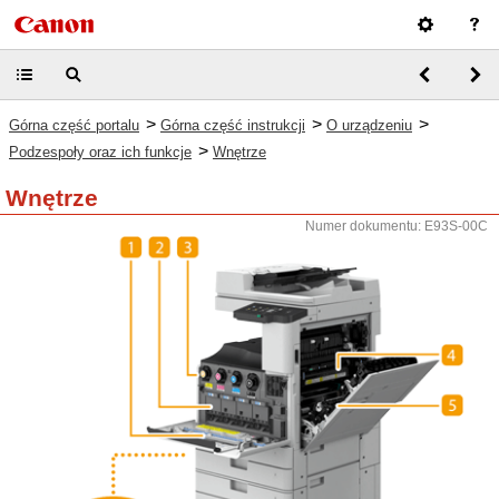
>
>
>
Górna część portalu
Górna część instrukcji
O urządzeniu
>
Podzespoły oraz ich funkcje
Wnętrze
Wnętrze
Numer dokumentu: E93S-00C