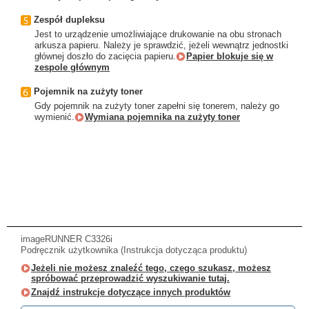
Zespół dupleksu
Jest to urządzenie umożliwiające drukowanie na obu stronach
arkusza papieru. Należy je sprawdzić, jeżeli wewnątrz jednostki
głównej doszło do zacięcia papieru.
Papier blokuje się w
zespole głównym
Pojemnik na zużyty toner
Gdy pojemnik na zużyty toner zapełni się tonerem, należy go
wymienić.
Wymiana pojemnika na zużyty toner
imageRUNNER C3326i
Podręcznik użytkownika (Instrukcja dotycząca produktu)
Jeżeli nie możesz znaleźć tego, czego szukasz, możesz
spróbować przeprowadzić wyszukiwanie tutaj.
Znajdź instrukcje dotyczące innych produktów